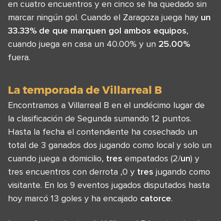
en cuatro encuentros y en cinco se ha quedado sin
marcar ningún gol. Cuando el Zaragoza juega hay
un
33.33% de que marquen gol ambos equipos
,
cuando juega en casa un 40.00% y un
25.00%
fuera.
La temporada de Villarreal B
Encontramos a Villarreal B en el undécimo lugar de
la clasificación de Segunda sumando 12 puntos.
Hasta la fecha el contendiente ha cosechado un
total de 3 ganados dos jugando como local y solo un
cuando juega a domicilio,
tres
empatados (2/
un
) y
tres encuentros con derrota ,0 y
tres
jugando como
visitante. En los 9 eventos jugados disputados hasta
hoy marcó 13 goles y ha encajado
catorce
.