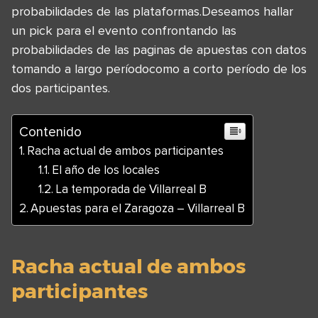
probabilidades de las plataformas.Deseamos hallar
un pick para el evento confrontando las
probabilidades de las paginas de apuestas con datos
tomando a largo períodocomo a corto período de los
dos participantes.
Contenido
Racha actual de ambos participantes
El año de los locales
La temporada de Villarreal B
Apuestas para el Zaragoza – Villarreal B
Racha actual de ambos
participantes