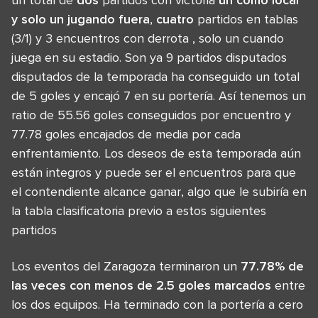
y solo un jugando fuera
,
cuatro
partidos en tablas
(3/1) y 3 encuentros con derrota , solo un cuando
juega en su estadio. Son ya 9 partidos disputados
disputados de la temporada ha conseguido un total
de 5 goles y encajó 7 en su portería. Así tenemos un
ratio de 55.56 goles conseguidos por encuentro y
77.78 goles encajados de media por cada
enfrentamiento. Los deseos de esta temporada aún
están integros y puede ser el encuentros para que
el contendiente alcance ganar, algo que le subiría en
la tabla clasificatoria previo a estos siguientes
partidos
Los eventos del Zaragoza terminaron un
77.78% de
las veces con menos de 2.5 goles marcados
entre
los dos equipos. Ha terminado con la portería a cero