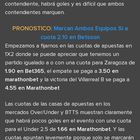
contendiente, habrá goles y es difícil que ambos
contendientes marquen.
PRONOSTICO:
Marcan Ambos Equipos Si a
cuota 2.10 en Betsson
Empezamos a fijarnos en las cuotas de apuestas en
1X2 donde se puede apreciar que tenemos un
partido igualado a o con una cuota para Zaragoza de
1.90 en Bet365
, el empate se paga a
3.50 en
marathonbet
y la victoria del Villarreal B se paga a
4.55 en Marathonbet
Las cuotas de las casas de apuestas en los
mercados Over/Under y BTTS muestran claramente
que habrá pocos goles en el evento con una cuota
para el Under 2.5 de
1.66 en Marathonbet
. Y las
cuotas apuntan levemente porque solo se marcarán