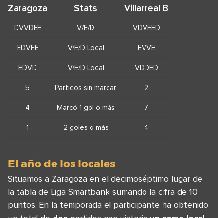
Zaragoza
Stats
Villarreal B
DVVDEE
V/E/D
VDVEED
EDVEE
V/E/D Local
EVVE
EDVD
V/E/D Local
VDDED
5
Partidos sin marcar
2
4
Marcó 1 gol o más
7
1
2 goles o más
4
El año de los locales
Situamos a Zaragoza en el decimoséptimo lugar de
la tabla de Liga Smartbank sumando la cifra de 10
puntos. En la temporada el participante ha obtenido
un total de
dos
partidos con victoria
un como local