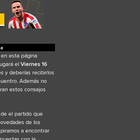
na
 en esta página
jugará el
Viernes 16
s y deberías recibirlos
ncuentro. Además no
ran estos consejos
de el partido que
novedades de los
spiramos a encontrar
apuestas con la