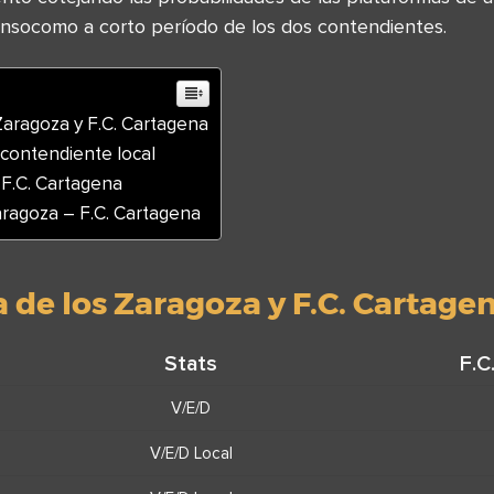
tensocomo a corto período de los dos contendientes.
Zaragoza y F.C. Cartagena
l contendiente local
 F.C. Cartagena
aragoza – F.C. Cartagena
 de los Zaragoza y F.C. Cartage
Stats
F.C
V/E/D
V/E/D Local