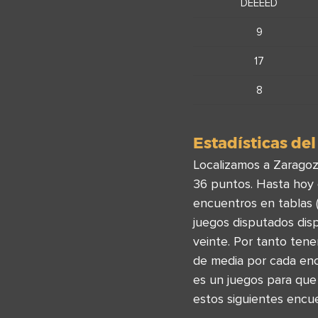
DEEEED
9
17
8
Estadísticas de
Localizamos a Zaragoz
36 puntos. Hasta hoy 
encuentros en tablas (
juegos disputados dis
veinte. Por tanto ten
de media por cada enc
es un juegos para que 
estos siguientes encu