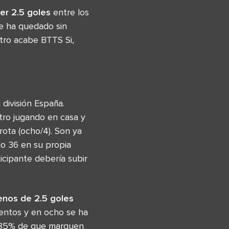
er 2.5 goles
entre los
se ha quedado sin
tro acabe BTTS Si,
división España.
tro jugando en casa y
rota (ocho/4). Son ya
o 36 en su propia
icipante debería subir
enos de 2.5 goles
ientos y en ocho se ha
53.85% de que marquen