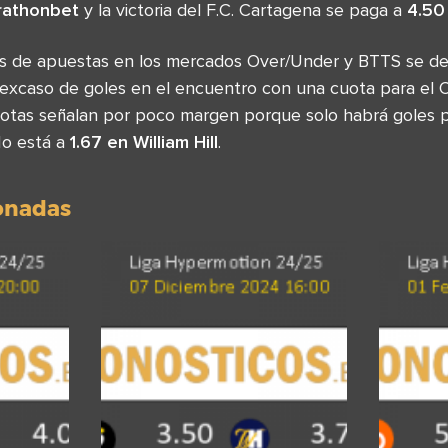
rathonbet
y la victoria del F.C. Cartagena se paga a
4.50
sas de apuestas en los mercados Over/Under y BTTS se d
excaso de goles en el encuentro con una cuota para el 
cuotas señalan por poco margen porque solo habrá goles 
No está a
1.67 en William Hill
.
ionadas