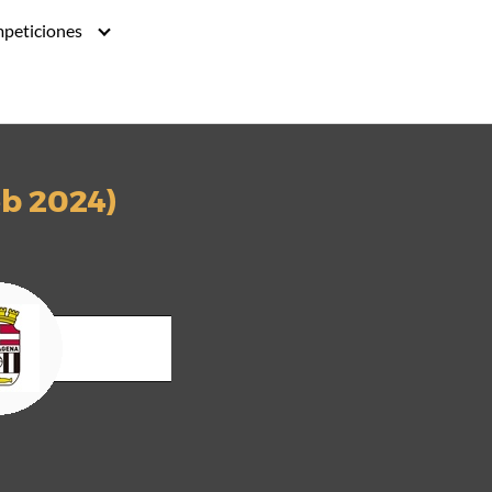
peticiones
eb 2024)