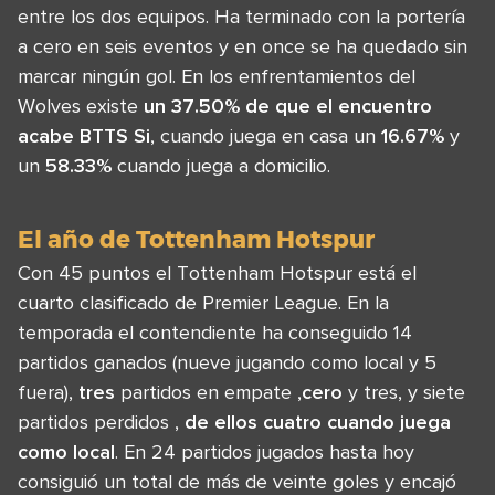
entre los dos equipos. Ha terminado con la portería
a cero en seis eventos y en once se ha quedado sin
marcar ningún gol. En los enfrentamientos del
Wolves existe
un 37.50% de que el encuentro
acabe BTTS Si
, cuando juega en casa un
16.67%
y
un
58.33%
cuando juega a domicilio.
El año de Tottenham Hotspur
Con 45 puntos el Tottenham Hotspur está el
cuarto clasificado de Premier League. En la
temporada el contendiente ha conseguido 14
partidos ganados (nueve jugando como local y 5
fuera),
tres
partidos en empate ,
cero
y tres, y siete
partidos perdidos ,
de ellos
cuatro
cuando juega
como local
. En 24 partidos jugados hasta hoy
consiguió un total de más de veinte goles y encajó