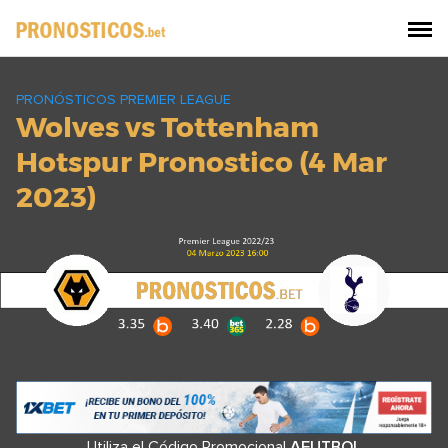
S
a
l
t
PRONÓSTICOS PREMIER LEAGUE
a
Wolves vs Tottenham
r
Hotspur Pronostico (4 Mar
a
l
2023)
c
o
n
t
e
n
i
d
o
Utiliza el Código Promocional
AFUTBOL