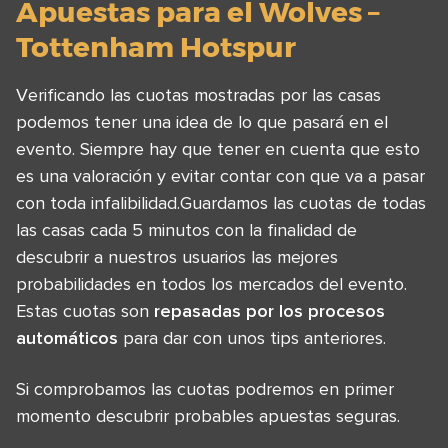
Apuestas para el Wolves –
Tottenham Hotspur
Verificando las cuotas mostradas por las casas
podemos tener una idea de lo que pasará en el
evento. Siempre hay que tener en cuenta que esto
es una valoración y evitar contar con que va a pasar
con toda infalibilidad.Guardamos las cuotas de todas
las casas cada 5 minutos con la finalidad de
descubrir a nuestros usuarios las mejores
probabilidades en todos los mercados del evento.
Estas cuotas son
repasadas por los procesos
automáticos
para dar con unos tips anteriores.
Si comprobamos las cuotas podremos en primer
momento descubrir probables apuestas seguras.