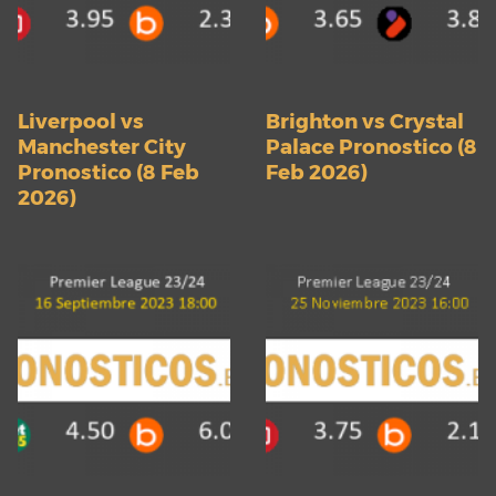
Liverpool vs
Brighton vs Crystal
Manchester City
Palace Pronostico (8
Pronostico (8 Feb
Feb 2026)
2026)