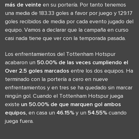
más de veinte
en su portería. Por tanto tenemos
una media de 183.33 goles a favor por juego y 129.17
goles recibidos de media por cada evento jugado del
equipo. Vamos a declarar que la campaña en curso
casi nada tiene que ver con la temporada pasada.
Los enfrentamientos del Tottenham Hotspur
acabaron un
50.00% de las veces cumpliendo el
Over 2.5 goles marcados
entre los dos equipos. Ha
terminado con la portería a cero en nueve
enfrentamientos y en tres se ha quedado sin marcar
ningún gol. Cuando el Tottenham Hotspur juega
existe
un 50.00% de que marquen gol ambos
equipos
, en casa un
46.15%
y un
54.55%
cuando
juega fuera.