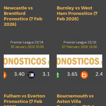
Newcastle vs
Burnley vs West
Brentford
Ham Pronostico (7
Pronostico (7 Feb
Feb 2026)
2026)
Fulham vs Everton
Bournemouth vs
Pronostico (7 Feb
Aston Villa