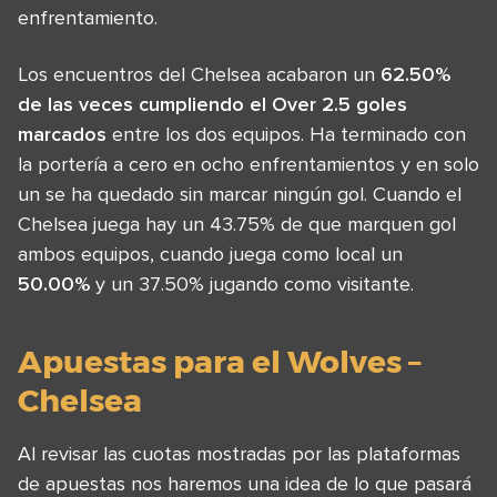
enfrentamiento.
Los encuentros del Chelsea acabaron un
62.50%
de las veces cumpliendo el Over 2.5 goles
marcados
entre los dos equipos. Ha terminado con
la portería a cero en ocho enfrentamientos y en solo
un se ha quedado sin marcar ningún gol. Cuando el
Chelsea juega hay un 43.75% de que marquen gol
ambos equipos, cuando juega como local un
50.00%
y un 37.50% jugando como visitante.
Apuestas para el Wolves –
Chelsea
Al revisar las cuotas mostradas por las plataformas
de apuestas nos haremos una idea de lo que pasará