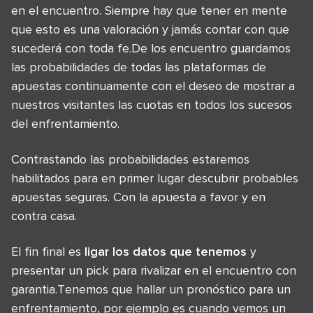
en el encuentro. Siempre hay que tener en mente
que esto es una valoración y jamás contar con que
sucederá con toda fe.De los encuentro guardamos
las probabilidades de todas las plataformas de
apuestas continuamente con el deseo de mostrar a
nuestros visitantes las cuotas en todos los sucesos
del enfrentamiento.
Contrastando las probabilidades estaremos
habilitados para en primer lugar descubrir probables
apuestas seguras. Con la apuesta a favor y en
contra casa.
El fin final es
ligar los datos que tenemos
y
presentar un pick para rivalizar en el encuentro con
garantia.Tenemos que hallar un pronóstico para un
enfrentamiento, por ejemplo es cuando vemos un