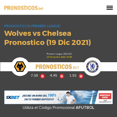
S
a
l
t
PRONÓSTICOS PREMIER LEAGUE
a
Wolves vs Chelsea
r
Pronostico (19 Dic 2021)
a
l
c
o
n
t
e
n
i
d
o
Utiliza el Código Promocional
AFUTBOL