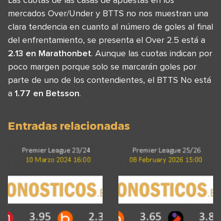
mercados Over/Under y BTTS no nos muestran una
clara tendencia en cuanto al número de goles al final
del enfrentamiento, se presenta el Over 2.5 está a
2.13 en Marathonbet
. Aunque las cuotas indican por
poco margen porque solo se marcarán goles por
parte de uno de los contendientes, el BTTS No está
a
1.77 en Betsson
.
Entradas relacionadas