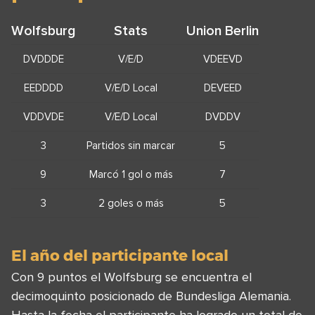
Wolfsburg
Stats
Union Berlin
DVDDDE
V/E/D
VDEEVD
EEDDDD
V/E/D Local
DEVEED
VDDVDE
V/E/D Local
DVDDV
3
Partidos sin marcar
5
9
Marcó 1 gol o más
7
3
2 goles o más
5
El año del participante local
Con 9 puntos el Wolfsburg se encuentra el
decimoquinto posicionado de Bundesliga Alemania.
Hasta la fecha el participante ha logrado un total de