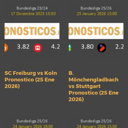
SC Freiburg vs Koln
B.
Pronostico (25 Ene
Mönchengladbach
2026)
vs Stuttgart
Pronostico (25 Ene
2026)