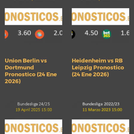
Union Berlin vs
Heidenheim vs RB
Dortmund
Leipzig Pronostico
Pronostico (24 Ene
(24 Ene 2026)
2026)