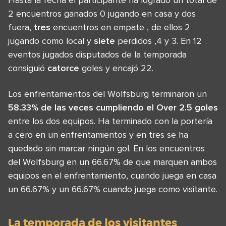
2 encuentros ganados 0 jugando en casa y dos
fuera,
tres
encuentros en empate , de ellos 2
jugando como local y
siete
perdidos ,4 y 3. En 12
eventos jugados disputados de la temporada
consiguió
catorce
goles y encajó 22.
Los enfrentamientos del Wolfsburg terminaron un
58.33% de las veces cumpliendo el Over 2.5 goles
entre los dos equipos. Ha terminado con la portería
a cero en un enfrentamientos y en tres se ha
quedado sin marcar ningún gol. En los encuentros
del Wolfsburg en un 66.67% de que marquen ambos
equipos en el enfrentamiento, cuando juega en casa
un 66.67% y un 66.67% cuando juega como visitante.
La temporada de los visitantes