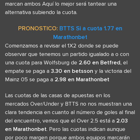
marcan ambos Aquí lo mejor será tantear una
alternativa subiendo la cuota.
PRONOSTICO:
BTTS Si a cuota 1.77 en
Marathonbet
Comenzamos a revisar el 1X2 donde se puede
observar que tenemos un partido igualado a o con
una cuota para Wolfsburg de
2.60 en Betfred
, el
empate se paga a
3.30 en betsson
y la victoria del
Mainz 05 se paga a
2.98 en Marathonbet
Las cuotas de las casas de apuestas en los
mercados Over/Under y BTTS no nos muestran una
clara tendencia en cuanto al número de goles al final
del encuentro, vemos que el Over 2.5 está a
2.03
en Marathonbet
. Pero las cuotas indican aunque
por poco margen porque ambos equipos marcarán