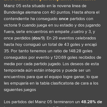
Mainz 05 esta situado en la novena linea de
Bundesliga alemana con 40 puntos. Hasta ahora el
contendiente ha conseguido
once
partidos con
victoria 9 cuando juega en su estadio y dos jugando
fuera, siete encuentros en empate ,cuatro y 3, y
once perdidos (
dos
/9). En 29 eventos celebrados
hasta hoy consiguió un total de 43 goles y encajó
35. Por tanto tenemos un ratio de 148.28 goles
conseguidos por evento y 120.69 goles recibidos de
media por cada partido jugado. Los deseos de esta
temporada aún están integros y puede ser un
encuentros para que el equipo logre ganar, lo que
les empujaría en la tabla clasificatoria de cara a los
siguientes juegos
Los partidos del Mainz 05 terminaron un
48.28% de