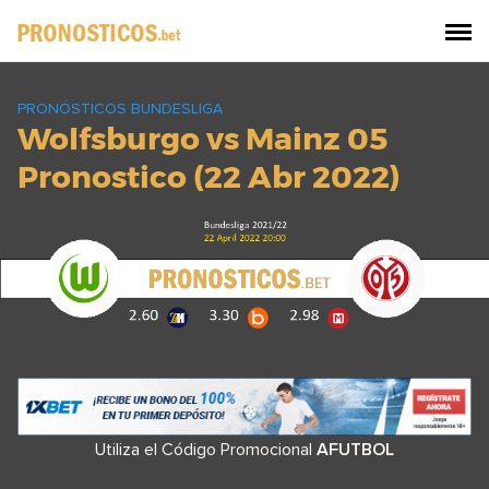
S
a
l
t
PRONÓSTICOS BUNDESLIGA
a
Wolfsburgo vs Mainz 05
r
Pronostico (22 Abr 2022)
a
l
c
o
n
t
e
n
i
d
o
Utiliza el Código Promocional
AFUTBOL