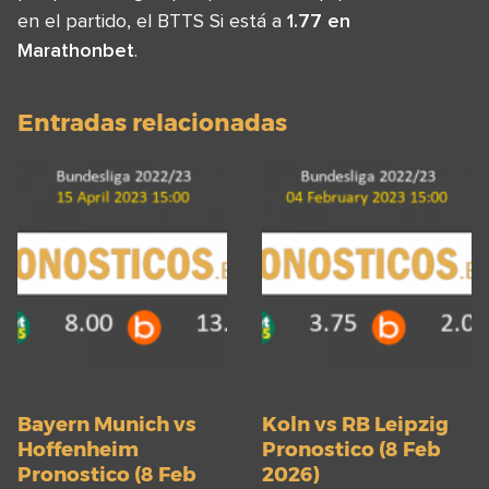
en el partido, el BTTS Si está a
1.77 en
Marathonbet
.
Entradas relacionadas
Bayern Munich vs
Koln vs RB Leipzig
Hoffenheim
Pronostico (8 Feb
Pronostico (8 Feb
2026)