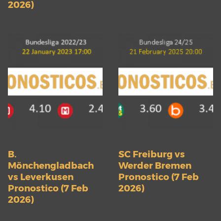
2026)
B.
SC Freiburg vs
Mönchengladbach
Werder Bremen
vs Leverkusen
Pronostico (7 Feb
Pronostico (7 Feb
2026)
2026)