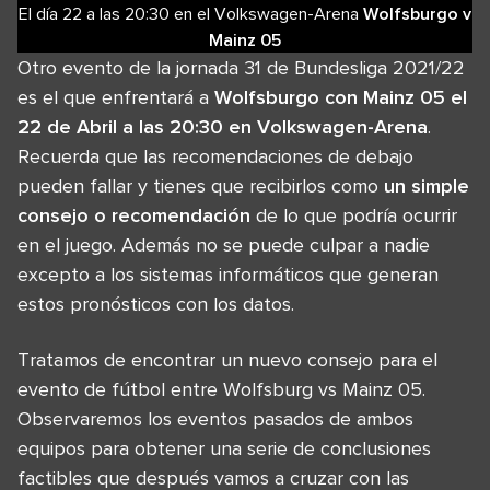
El día 22
a las
20:30
en el
Volkswagen-Arena
Wolfsburgo
v
Mainz 05
Otro evento de la jornada 31 de Bundesliga 2021/22
es el que enfrentará a
Wolfsburgo con Mainz 05 el
22 de Abril a las 20:30 en Volkswagen-Arena
.
Recuerda que las recomendaciones de debajo
pueden fallar y tienes que recibirlos como
un simple
consejo o recomendación
de lo que podría ocurrir
en el juego. Además no se puede culpar a nadie
excepto a los sistemas informáticos que generan
estos pronósticos con los datos.
Tratamos de encontrar un nuevo consejo para el
evento de fútbol entre Wolfsburg vs Mainz 05.
Observaremos los eventos pasados de ambos
equipos para obtener una serie de conclusiones
factibles que después vamos a cruzar con las