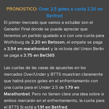
PRONOSTICO:
Over 2.5 goles a cuota 2.20 en
Betfred
El primer mercado que vamos a estudiar son el
Ganador Final donde se puede apreciar que
tenemos un partido igualado a o con una cuota para
Wolfsburg de
2.20 en Betsson
, el empate se paga
a
3.54 en marathonbet
y la victoria del Union Berlin
se paga a
3.75 en Bet365
Las cuotas de las casas de apuestas en los
mercados Over/Under y BTTS muestran claramente
que habrá pocos goles en el enfrentamiento con
una cuota para el Under 2.5 de
1.79 en
Marathonbet
. Pero no tienen clara una idea sobre si
ambos marcarán en el enfrentamiento, la cuota para
el BTTS Si está a
1.91 en Betfred
.