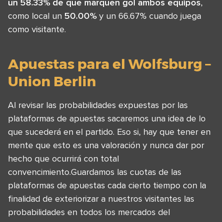
un 58.33% de que marquen gol ambos equipos
,
como local un
50.00%
y un 66.67% cuando juega
como visitante.
Apuestas para el Wolfsburg –
Union Berlin
Al revisar las probabilidades expuestas por las
plataformas de apuestas sacaremos una idea de lo
que sucederá en el partido. Eso si, hay que tener en
mente que esto es una valoración y nunca dar por
hecho que ocurrirá con total
convencimiento.Guardamos las cuotas de las
plataformas de apuestas cada cierto tiempo con la
finalidad de exteriorizar a nuestros visitantes las
probabilidades en todos los mercados del