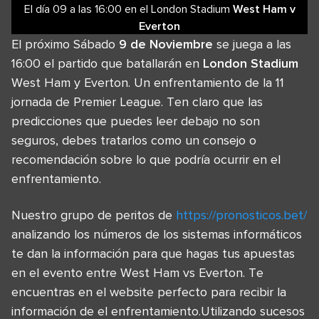
El día 09
a las
16:00
en el
London Stadium
West Ham
v
Everton
El próximo Sábado
9 de Noviembre
se juega a las
16:00 el partido que batallarán en
London Stadium
West Ham y Everton. Un enfrentamiento de la 11
jornada de Premier League. Ten claro que las
predicciones que puedes leer debajo no son
seguros, debes tratarlos como un consejo o
recomendación sobre lo que podría ocurrir en el
enfrentamiento.
Nuestro grupo de peritos de
https://pronosticos.bet/
analizando los números de los sistemas informáticos
te dan la información para que hagas tus apuestas
en el evento entre West Ham vs Everton. Te
encuentras en el website perfecto para recibir la
información de el enfrentamiento.Utilizando sucesos