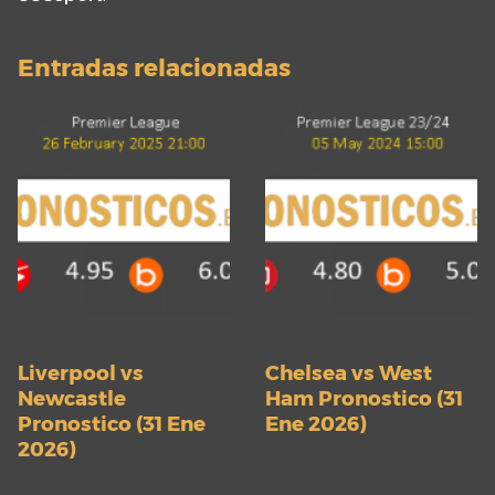
Entradas relacionadas
Liverpool vs
Chelsea vs West
Newcastle
Ham Pronostico (31
Pronostico (31 Ene
Ene 2026)
2026)