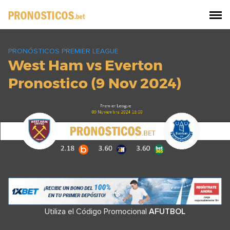
S
a
l
t
PRONÓSTICOS PREMIER LEAGUE
a
West Ham vs Everton
r
Pronostico (9 Nov 2024)
a
l
c
o
n
t
e
n
i
d
o
Utiliza el Código Promocional
AFUTBOL