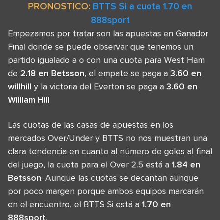
PRONOSTICO:
BTTS Si a cuota 1.70 en
888sport
Empezamos por tratar son las apuestas en Ganador
Final donde se puede observar que tenemos un
partido igualado a o con una cuota para West Ham
de
2.18 en Betsson
, el empate se paga a
3.60 en
willhill
y la victoria del Everton se paga a
3.60 en
William Hill
Las cuotas de las casas de apuestas en los
mercados Over/Under y BTTS no nos muestran una
clara tendencia en cuanto al número de goles al final
del juego, la cuota para el Over 2.5 está a
1.84 en
Betsson
. Aunque las cuotas se decantan aunque
por poco margen porque ambos equipos marcarán
en el encuentro, el BTTS Si está a
1.70 en
888sport
.