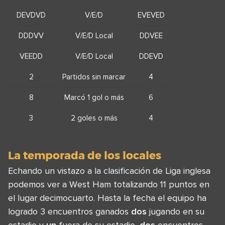
DEVDVD
V/E/D
EVEVED
DDDVV
V/E/D Local
DDVEE
VEEDD
V/E/D Local
DDEVD
2
Partidos sin marcar
4
8
Marcó 1 gol o más
6
3
2 goles o más
4
La temporada de los locales
Echando un vistazo a la clasificación de Liga inglesa
podemos ver a West Ham totalizando 11 puntos en
el lugar decimocuarto. Hasta la fecha el equipo ha
logrado 3 encuentros ganados
dos
jugando en su
estadio y
un
fuera de su estadio,
dos
encuentros