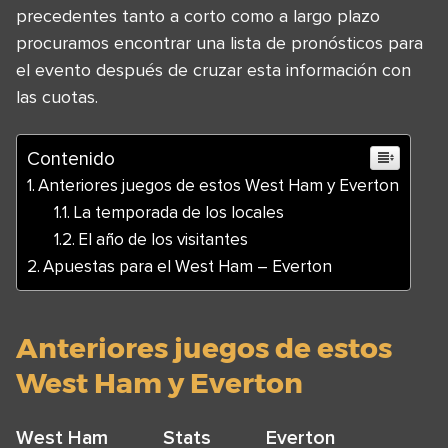
precedentes tanto a corto como a largo plazo
procuramos encontrar una lista de pronósticos para
el evento después de cruzar esta información con
las cuotas.
Contenido
Anteriores juegos de estos West Ham y Everton
La temporada de los locales
El año de los visitantes
Apuestas para el West Ham – Everton
Anteriores juegos de estos
West Ham y Everton
West Ham
Stats
Everton