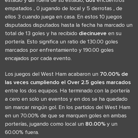
empatados , 0 jugando de local y 5 derrotas , de
ellos 3 cuando juega en casa. En estos 10 juegos
disputados disputados hasta la fecha ha marcado un
total de 13 goles y ha recibido
diecinueve
en su
portería. Esto significa un ratio de 130.00 goles
marcados por enfrentamiento y 190.00 goles
encajados por cada evento.
Los juegos del West Ham acabaron un
70.00% de
las veces cumpliendo el Over 2.5 goles marcados
entre los dos equipos. Ha terminado con la portería
a cero en solo un eventos y en dos se ha quedado
sin marcar ningún gol. En los partidos del West Ham
en un 70.00% de que se marquen goles en ambas
porterías, jugando como local un
80.00%
y un
60.00% fuera.