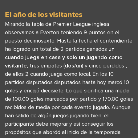
El año de los visitantes
Mirando la tabla de Premier League inglesa
observamos a Everton teniendo 9 puntos en el
puesto decimosexto. Hasta la fecha el contendiente
ha logrado un total de 2 partidos ganados
un
cuando juega en casa y
solo un
jugando como
visitante
, tres empates (
dos
/un) y cinco perdidos ,
de ellos 2 cuando juega como local. En los 10
partidos disputados disputados hasta hoy marcó 10
goles y encajó diecisiete. Lo que significa una media
de 100.00 goles marcados por partido y 170.00 goles
recibidos de media por cada evento jugado. Aunque
han salido de algún juegos jugando bien, el
participante debe mejorar y así conseguir los
propósitos que abordó al inicio de la temporada