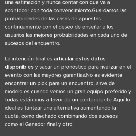
una estimación y nunca contar con que va a
acontecer con toda convencimiento.Guardamos las
probabilidades de las casas de apuestas
continuamente con el deseo de enseñar a los
usuarios las mejores probabilidades en cada uno de
sucesos del encuentro.
La intención final es
articular estos datos
disponibles
y sacar un pronóstico para rivalizar en el
evento con las mayores garantías.No es evidente
encontrar un pick para un encuentro, sirve de
modelo es cuando vemos un gran equipo preferido y
todas están muy a favor de un contendiente Aquí lo
ideal es tantear una alternativa aumentando la
cuota, como dechado combinando dos sucesos
como el Ganador final y otro.