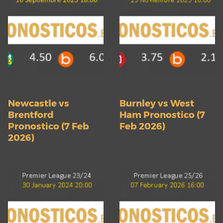
Newcastle vs
Burnley vs West
Brentford
Ham Pronostico (7
Pronostico (7 Feb
Feb 2026)
2026)