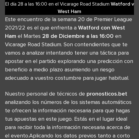
El día 28
a las
16:00
en el
Vicarage Road Stadium
Watford
v
West Ham
Este encuentro de la semana 20 de Premier League
2021/22 es el que enfrenta a
Watford con West
Ham
el Martes
28 de Diciembre a las 16:00
en
Vicarage Road Stadium. Son contendientes que te
vamos a analizar intentando tener una táctica para
apostar en el partido explorando una predicción con
beneficio a medio plazo asumiendo un riesgo
adecuado a vuestro costumbre para jugar habitual.
Nuestro personal de técnicos de
pronosticos.bet
analizando los números de los sistemas automáticos
te ofrecen la información necesaria para que hagas
tus apuestas en este juego. Estás en el lugar ideal
para recibir toda la información necesaria acerca de
el evento.Aplicando los datos previos tanto a corto