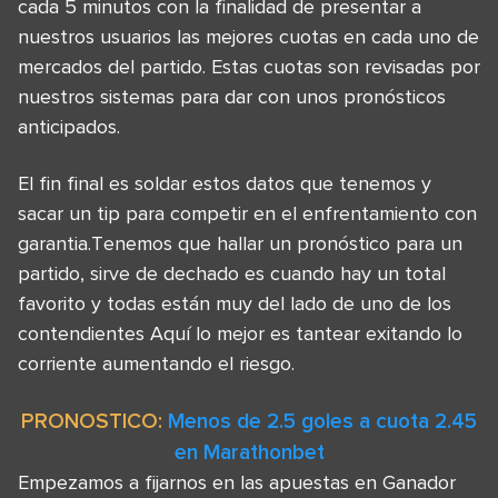
cada 5 minutos con la finalidad de presentar a
nuestros usuarios las mejores cuotas en cada uno de
mercados del partido. Estas cuotas son revisadas por
nuestros sistemas para dar con unos pronósticos
anticipados.
El fin final es soldar estos datos que tenemos y
sacar un tip para competir en el enfrentamiento con
garantia.Tenemos que hallar un pronóstico para un
partido, sirve de dechado es cuando hay un total
favorito y todas están muy del lado de uno de los
contendientes Aquí lo mejor es tantear exitando lo
corriente aumentando el riesgo.
PRONOSTICO:
Menos de 2.5 goles a cuota 2.45
en Marathonbet
Empezamos a fijarnos en las apuestas en Ganador