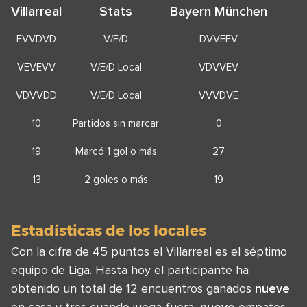
Villarreal
Stats
Bayern München
EVVDVD
V/E/D
DVVEEV
VEVEVV
V/E/D Local
VDVVEV
VDVVDD
V/E/D Local
VVVDVE
10
Partidos sin marcar
0
19
Marcó 1 gol o más
27
13
2 goles o más
19
Estadísticas de los locales
Con la cifra de 45 puntos el Villarreal es el séptimo
equipo de Liga. Hasta hoy el participante ha
obtenido un total de 12 encuentros ganados
nueve
en casa y tres cuando juega fuera,
nueve
empates