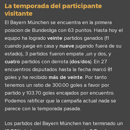
La temporada del participante
visitante
El Bayern München se encuentra en la primera
posicion de Bundesliga con 63 puntos. Hasta hoy el
equipo ha logrado
veinte
partidos ganados (11
cuando juega en casa y
nueve
jugando fuera de su
estadio), 3 partidos fueron empate ,un y dos, y
cuatro
partidos con derrota (
dos
/
dos
). En 27
encuentros disputados hasta la fecha marcó 81
goles y ha recibido
más de veinte
. Por tanto
tenemos un ratio de 300.00 goles a favor por
partido y 103.70 goles encajados por encuentro.
Podemos ratificar que la campaña actual nada se
parece con la temporada pasada.
Los partidos del Bayern München han terminado un