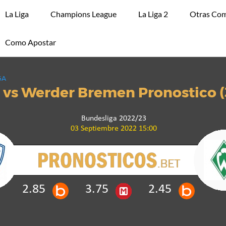
La Liga
Champions League
La Liga 2
Otras Com
Como Apostar
GA
vs Werder Bremen Pronostico (