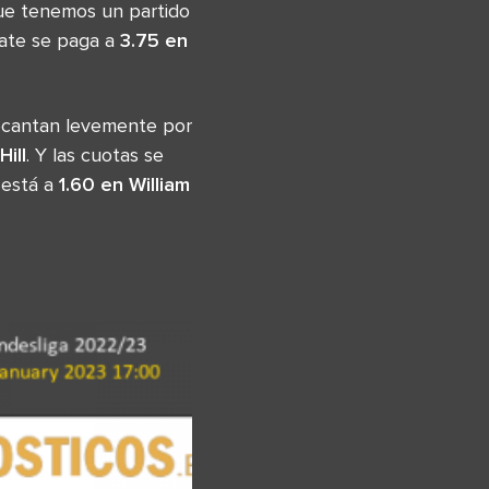
ue tenemos un partido
pate se paga a
3.75 en
ecantan levemente por
Hill
. Y las cuotas se
 está a
1.60 en William