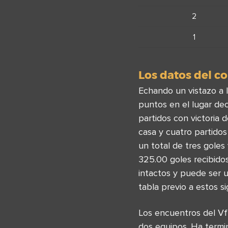
2
1
Los datos del c
Echando un vistazo a 
puntos en el lugar de
partidos con victoria d
casa y cuatro partidos
un total de tres goles
325.00 goles recibido
intactos y puede ser u
tabla previo a estos s
Los encuentros del 
dos equipos. Ha termi