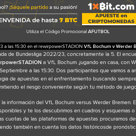
Utiliza el Código Promocional
AFUTBOL
03
a las
15:30
en el
rewirpowerSTADION
VfL Bochum
v
Werder 
ada de Bundesliga 2022/23, concretamente la 5. El encu
irpowerSTADION
a VfL Bochum ,jugando en casa, con W
Septiembre a las 15:30. Dos participantes que vamos a an
tegia de apuestas en el enfrentamiento buscando siempr
dmitiendo el riesgo conveniente según tu método de juego
 la información del VfL Bochum versus Werder Bremen. 
isponibles y te los descubrimos en cuadros y esquemas o
las cuotas de las plataformas de apuestas procuramos de
endo también en cuenta los datos históricosde pronóstico