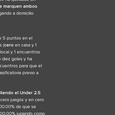
e marquen ambos
gando a domicilio.
 5 puntos en el
s (
cero
en casa y 1
ocal y 1 encuentros
 diez goles y ha
ncuentros para que el
sificatoria previo a
liendo el Under 2.5
 cero juegos y en cero
100.00% de que se
 100.00% jugando como