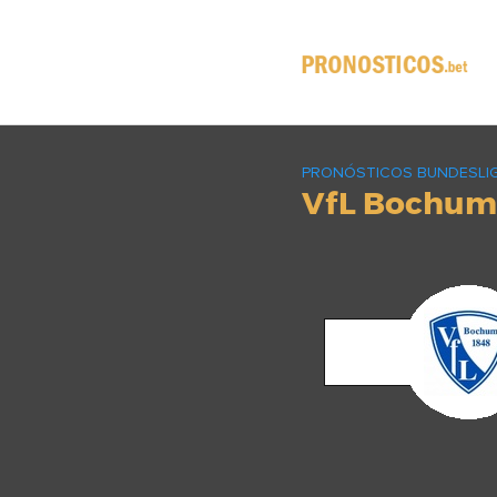
S
a
l
t
a
r
a
PRONÓSTICOS BUNDESLI
VfL Bochum 
l
c
o
n
t
e
n
i
d
o