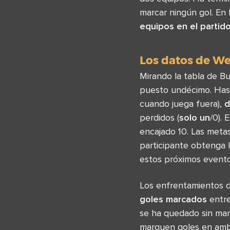
marcar ningún gol. En
equipos en el partid
Los datos de W
Mirando la tabla de 
puesto undécimo. Hasta
cuando juega fuera),
d
perdidos (
solo un
/0).
encajado 10. Las meta
participante obtenga l
estos próximos event
Los enfrentamientos 
goles marcados
entre
se ha quedado sin ma
marquen goles en amb