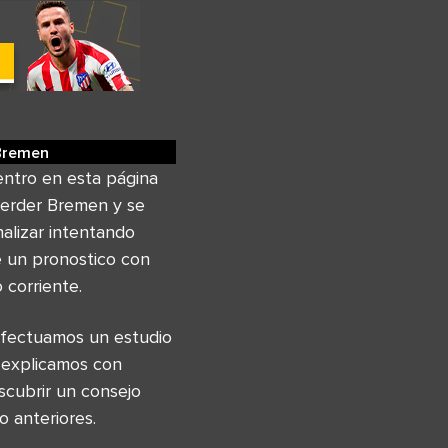
Bremen
entro en esta página
erder Bremen y se
alizar intentando
e un pronostico con
 corriente.
Efectuamos un estudio
 explicamos con
scubrir un consejo
 anteriores.