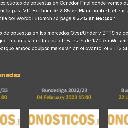
las cuotas de apuestas en Ganador Final donde vemos q
 cuota para VfL Bochum de
2.85 en Marathonbet
, el em
toria del Werder Bremen se paga a
2.45 en Betsson
sas de apuestas en los mercados Over/Under y BTTS se d
 juego con una cuota para el Over 2.5 de
1.70 en William 
orque ambos equipos marcarán en el evento, el BTTS Si
ionadas