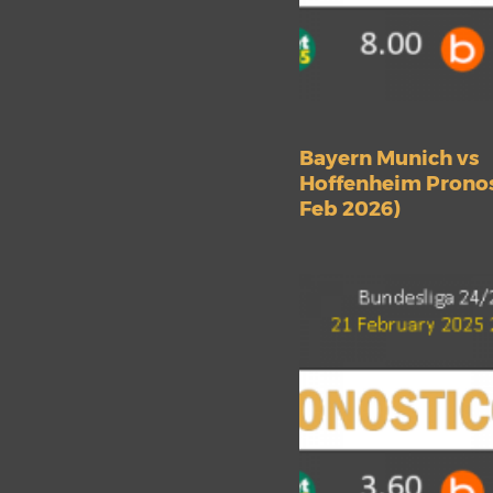
Bayern Munich vs
Hoffenheim Pronos
Feb 2026)