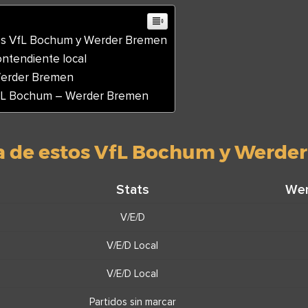
tos VfL Bochum y Werder Bremen
ontendiente local
Werder Bremen
VfL Bochum – Werder Bremen
a de estos VfL Bochum y Werde
Stats
Wer
V/E/D
V/E/D Local
V/E/D Local
Partidos sin marcar