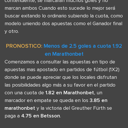
contendiente, se marcarán muchos goles y no
marcan ambos Cuando esto sucede lo mejor será
buscar exitando lo ordinario subiendo la cuota, como
modelo uniendo dos apuestas como el Ganador final
y otro.
PRONOSTICO:
Menos de 2.5 goles a cuota 1.92
en Marathonbet
Comenzamos a consultar las apuestas en tipo de
apuestas mas apostado en partidos de fútbol (1X2)
donde se puede apreciar que los locales disfrutan
las posibilidades algo más a su favor en el partido
con una cuota de
1.82 en Marathonbet
, un
marcador en empate se queda en los
3.85 en
marathonbet
y la victoria del Greuther Fürth se
paga a
4.75 en Betsson
.