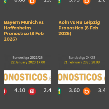
Bayern Munich vs
Koln vs RB Leipzig
Hoffenheim
Pronostico (8 Feb
Pronostico (8 Feb
2026)
2026)