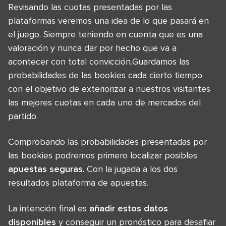
Revisando las cuotas presentadas por las
plataformas veremos una idea de lo que pasará en
el juego. Siempre teniendo en cuenta que es una
valoración y nunca dar por hecho que va a
acontecer con total convicción.Guardamos las
probabilidades de las bookies cada cierto tiempo
con el objetivo de exteriorizar a nuestros visitantes
las mejores cuotas en cada uno de mercados del
partido.
Comprobando las probabilidades presentadas por
las bookies podremos primero localizar posibles
apuestas seguras
. Con la jugada a los dos
resultados plataforma de apuestas.
La intención final es
añadir estos datos
disponibles
y conseguir un pronóstico para desafiar