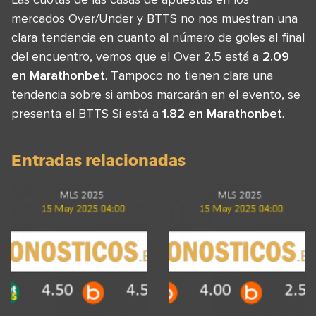
mercados Over/Under y BTTS no nos muestran una
clara tendencia en cuanto al número de goles al final
del encuentro, vemos que el Over 2.5 está a
2.09
en Marathonbet
. Tampoco no tienen clara una
tendencia sobre si ambos marcarán en el evento, se
presenta el BTTS Si está a
1.82 en Marathonbet
.
Entradas relacionadas