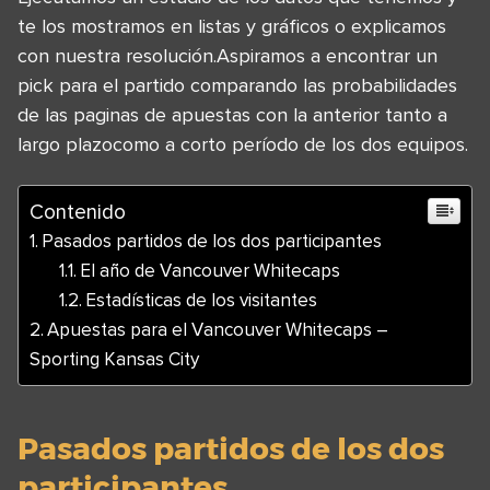
te los mostramos en listas y gráficos o explicamos
con nuestra resolución.Aspiramos a encontrar un
pick para el partido comparando las probabilidades
de las paginas de apuestas con la anterior tanto a
largo plazocomo a corto período de los dos equipos.
Contenido
Pasados partidos de los dos participantes
El año de Vancouver Whitecaps
Estadísticas de los visitantes
Apuestas para el Vancouver Whitecaps –
Sporting Kansas City
Pasados partidos de los dos
participantes