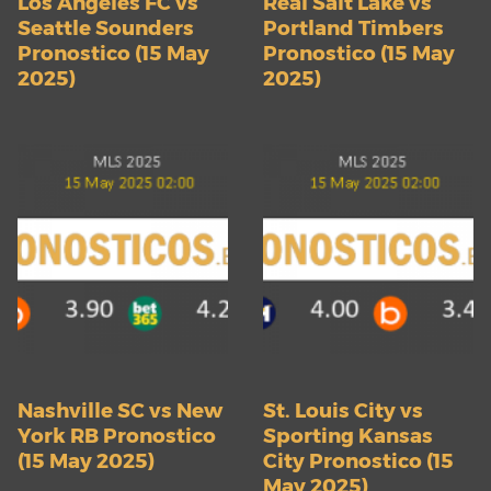
Los Angeles FC vs
Real Salt Lake vs
Seattle Sounders
Portland Timbers
Pronostico (15 May
Pronostico (15 May
2025)
2025)
Nashville SC vs New
St. Louis City vs
York RB Pronostico
Sporting Kansas
(15 May 2025)
City Pronostico (15
May 2025)