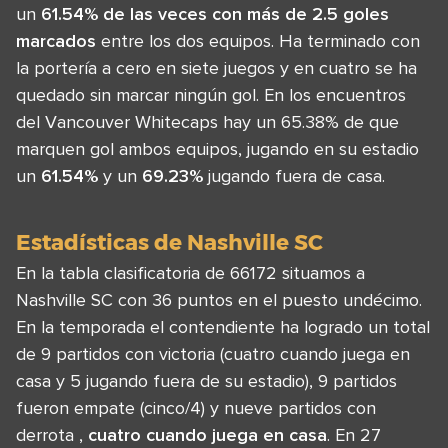
un
61.54% de las veces con más de 2.5 goles
marcados
entre los dos equipos. Ha terminado con
la portería a cero en siete juegos y en cuatro se ha
quedado sin marcar ningún gol. En los encuentros
del Vancouver Whitecaps hay un 65.38% de que
marquen gol ambos equipos, jugando en su estadio
un
61.54%
y un
69.23%
jugando fuera de casa.
Estadísticas de Nashville SC
En la tabla clasificatoria de 66172 situamos a
Nashville SC con 36 puntos en el puesto undécimo.
En la temporada el contendiente ha logrado un total
de 9 partidos con victoria (cuatro cuando juega en
casa y 5 jugando fuera de su estadio), 9 partidos
fueron empate (cinco/4) y nueve partidos con
derrota ,
cuatro
cuando juega en casa
. En 27