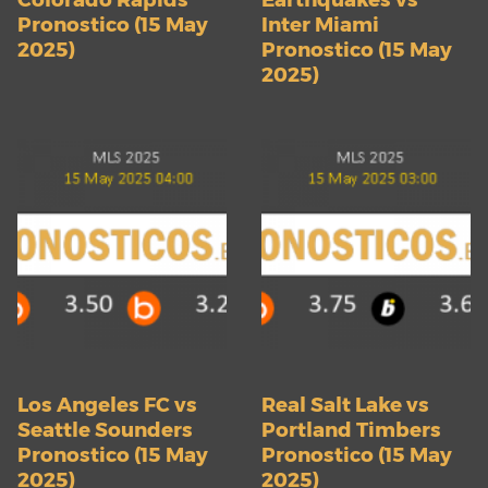
Pronostico (15 May
Inter Miami
2025)
Pronostico (15 May
2025)
Los Angeles FC vs
Real Salt Lake vs
Seattle Sounders
Portland Timbers
Pronostico (15 May
Pronostico (15 May
2025)
2025)