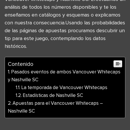
análisis de todos los números disponibles y te los
enseñamos en catálogos y esquemas o explicamos
con nuestra consecuencia.Usando las probabilidades
de las páginas de apuestas procuramos descubrir un
tip para este juego, contemplando los datos
históricos.
Contenido
Pasados eventos de ambos Vancouver Whitecaps
y Nashville SC
La temporada de Vancouver Whitecaps
Estadísticas de Nashville SC
Apuestas para el Vancouver Whitecaps –
Nashville SC