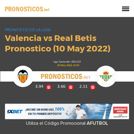
S
a
l
t
PRONÓSTICOS LA LIGA
a
Valencia vs Real Betis
r
Pronostico (10 May 2022)
a
l
c
o
n
t
e
n
i
d
o
Utiliza el Código Promocional
AFUTBOL