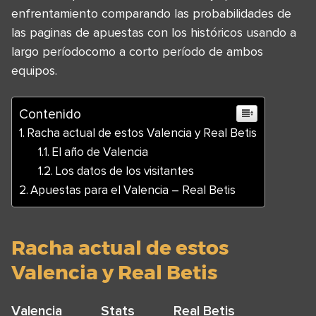
enfrentamiento comparando las probabilidades de
las paginas de apuestas con los históricos usando a
largo períodocomo a corto período de ambos
equipos.
Contenido
Racha actual de estos Valencia y Real Betis
El año de Valencia
Los datos de los visitantes
Apuestas para el Valencia – Real Betis
Racha actual de estos
Valencia y Real Betis
Valencia
Stats
Real Betis