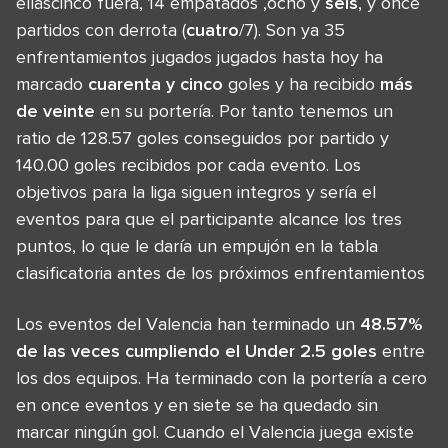
ellascinco fuera, 14 empatados ,ocho y
seis
, y once
partidos con derrota (
cuatro
/7). Son ya 35
enfrentamientos jugados jugados hasta hoy ha
marcado
cuarenta y cinco
goles y ha recibido
más
de veinte
en su portería. Por tanto tenemos un
ratio de 128.57 goles conseguidos por partido y
140.00 goles recibidos por cada evento. Los
objetivos para la liga siguen integros y sería el
eventos para que el participante alcance los tres
puntos, lo que le daría un empujón en la tabla
clasificatoria antes de los próximos enfrentamientos
Los eventos del Valencia han terminado un
48.57%
de las veces cumpliendo el Under 2.5 goles
entre
los dos equipos. Ha terminado con la portería a cero
en once eventos y en siete se ha quedado sin
marcar ningún gol. Cuando el Valencia juega existe