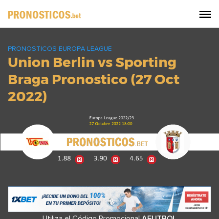
S
a
l
t
PRONOSTICOS EUROPA LEAGUE
a
Union Berlin vs Sporting
r
Braga Pronostico (27 Oct
a
l
2022)
c
o
n
t
e
n
i
d
o
Utiliza el Código Promocional
AFUTBOL