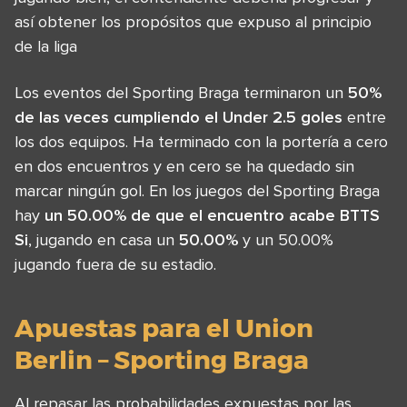
así obtener los propósitos que expuso al principio
de la liga
Los eventos del Sporting Braga terminaron un
50%
de las veces cumpliendo el Under 2.5 goles
entre
los dos equipos. Ha terminado con la portería a cero
en dos encuentros y en cero se ha quedado sin
marcar ningún gol. En los juegos del Sporting Braga
hay
un 50.00% de que el encuentro acabe BTTS
Si
, jugando en casa un
50.00%
y un 50.00%
jugando fuera de su estadio.
Apuestas para el Union
Berlin – Sporting Braga
Al repasar las probabilidades expuestas por las