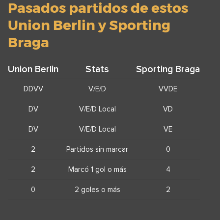
Pasados partidos de estos
Union Berlin y Sporting
Braga
Union Berlin
Stats
Sporting Braga
DDVV
V/E/D
VVDE
DV
V/E/D Local
VD
DV
V/E/D Local
VE
2
Partidos sin marcar
0
2
Marcó 1 gol o más
4
0
2 goles o más
2