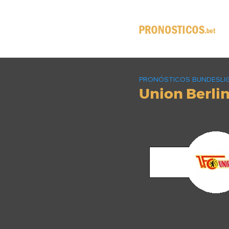
S
a
l
t
a
r
a
PRONÓSTICOS BUNDESLI
Union Berlin
l
c
o
n
t
e
n
i
d
o