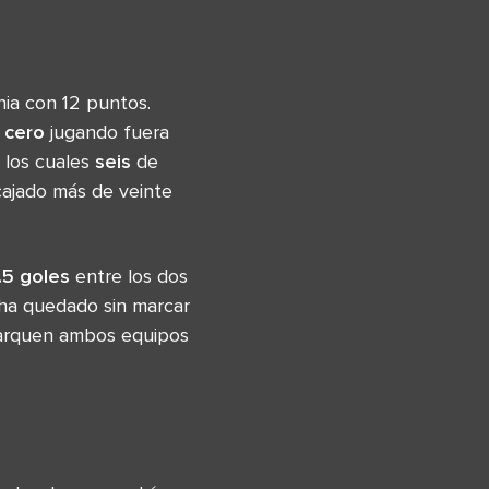
nia con 12 puntos.
y
cero
jugando fuera
 los cuales
seis
de
cajado más de veinte
.5 goles
entre los dos
 ha quedado sin marcar
marquen ambos equipos