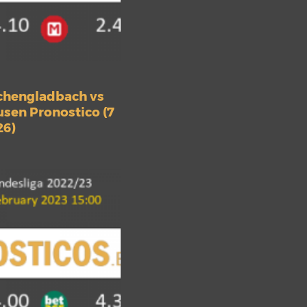
chengladbach vs
sen Pronostico (7
26)