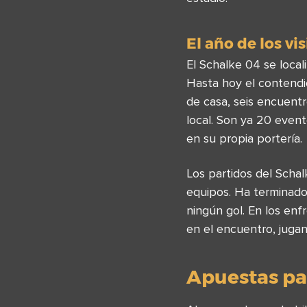
El año de los vi
El Schalke 04 se local
Hasta hoy el contendi
de casa, seis encuent
local. Son ya 20 even
en su propia portería.
Los partidos del Scha
equipos. Ha terminado
ningún gol. En los e
en el encuentro, juga
Apuestas par