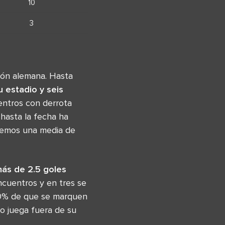
10
3
sión alemana. Hasta
 estadio y seis
ntros con derrota
hasta la fecha ha
enemos una media de
ás de 2.5 goles
ncuentros y en tres se
.00% de que se marquen
 juega fuera de su