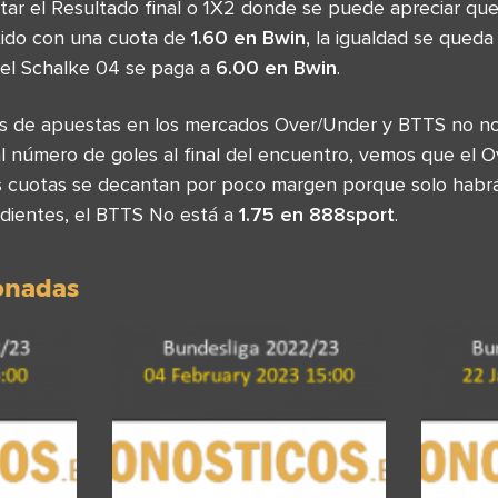
r el Resultado final o 1X2 donde se puede apreciar que 
rtido con una cuota de
1.60 en Bwin
, la igualdad se queda
 del Schalke 04 se paga a
6.00 en Bwin
.
as de apuestas en los mercados Over/Under y BTTS no no
l número de goles al final del encuentro, vemos que el O
as cuotas se decantan por poco margen porque solo habr
dientes, el BTTS No está a
1.75 en 888sport
.
ionadas