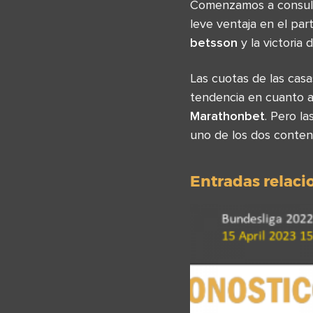
Comenzamos a consulta
leve ventaja en el pa
betsson
y la victoria
Las cuotas de las cas
tendencia en cuanto a
Marathonbet
. Pero l
uno de los dos conten
Entradas relac