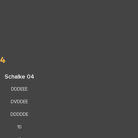
04
Schalke 04
DDDEEE
DVDDEE
DDDDDE
10