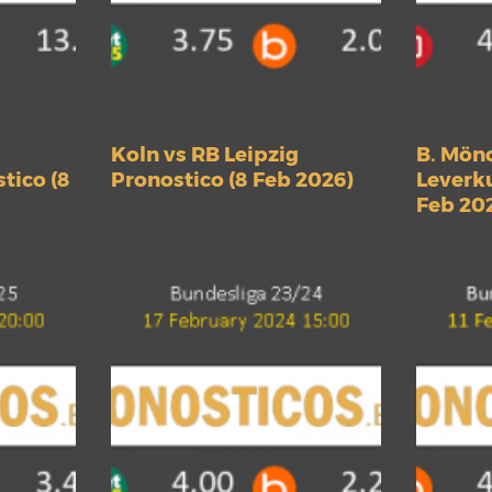
Koln vs RB Leipzig
B. Mön
tico (8
Pronostico (8 Feb 2026)
Leverku
Feb 20