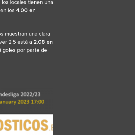
los locales tienen una
 en los
4.00 en
s muestran una clara
ver 2.5 está a
2.08 en
á goles por parte de