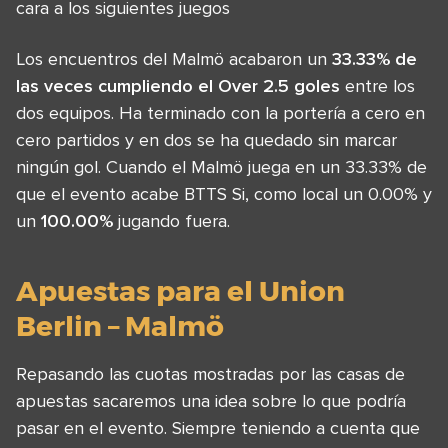
cara a los siguientes juegos
Los encuentros del Malmö acabaron un
33.33% de
las veces cumpliendo el Over 2.5 goles
entre los
dos equipos. Ha terminado con la portería a cero en
cero partidos y en dos se ha quedado sin marcar
ningún gol. Cuando el Malmö juega en un 33.33% de
que el evento acabe BTTS Si, como local un 0.00% y
un
100.00%
jugando fuera.
Apuestas para el Union
Berlin – Malmö
Repasando las cuotas mostradas por las casas de
apuestas sacaremos una idea sobre lo que podría
pasar en el evento. Siempre teniendo a cuenta que