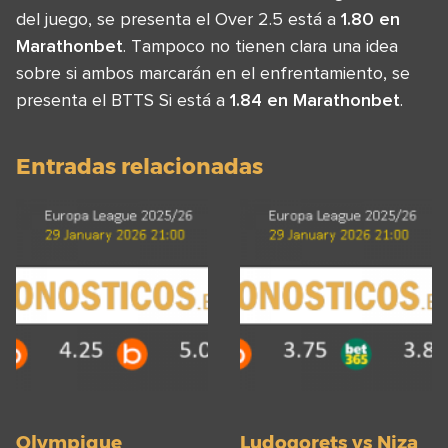
del juego, se presenta el Over 2.5 está a
1.80 en
Marathonbet
. Tampoco no tienen clara una idea
sobre si ambos marcarán en el enfrentamiento, se
presenta el BTTS Si está a
1.84 en Marathonbet
.
Entradas relacionadas
Olympique
Ludogorets vs Niza