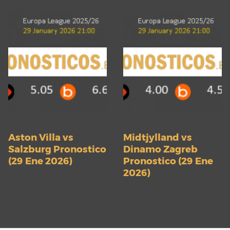
Aston Villa vs
Midtjylland vs
Salzburg Pronostico
Dinamo Zagreb
(29 Ene 2026)
Pronostico (29 Ene
2026)