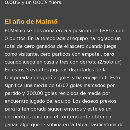
0.00%
y un 0.00% fuera.
El año de Malmö
El Malmö se posiciona en la a posicion de 68857 con
0 puntos. En la temporada el equipo ha logrado un
total de
cero
ganados de ellascero cuando juega
como visitante, cero partidos con empate ,
cero
cuando juega en casa y tres con derrota (2/solo un).
En estos 3 eventos jugados disputados de la
temporada consiguió 2 goles y ha encajado 6. Esto
significa una media de 66.67 goles marcados por
partido y 200.00 goles recibidos de media por
encuentro jugado del equipo. Los deseos previos
para la temporada siguen enteros y este es un
encuentros para que el contendiente obtenga
ganar, algo que le subiría en la tabla clasificatoria de