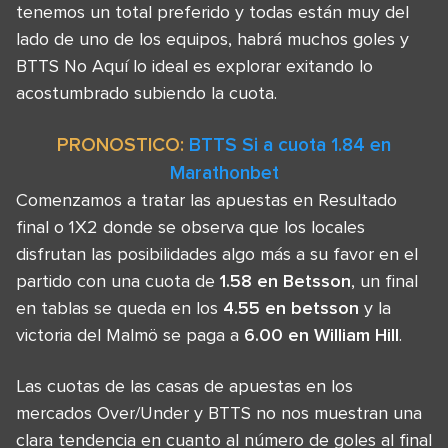
tenemos un total preferido y todas están muy del
lado de uno de los equipos, habrá muchos goles y
BTTS No Aquí lo ideal es explorar exitando lo
acostumbrado subiendo la cuota.
PRONOSTICO:
BTTS Si a cuota 1.84 en
Marathonbet
Comenzamos a tratar las apuestas en Resultado
final o 1X2 donde se observa que los locales
disfrutan las posibilidades algo más a su favor en el
partido con una cuota de
1.58 en Betsson
, un final
en tablas se queda en los
4.55 en betsson
y la
victoria del Malmö se paga a
6.00 en William Hill
.
Las cuotas de las casas de apuestas en los
mercados Over/Under y BTTS no nos muestran una
clara tendencia en cuanto al número de goles al final