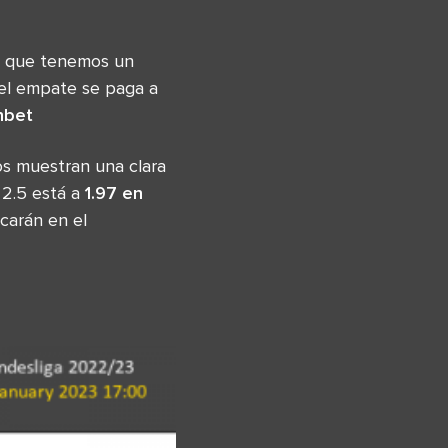
a que tenemos un
 el empate se paga a
nbet
s muestran una clara
 2.5 está a
1.97 en
carán en el