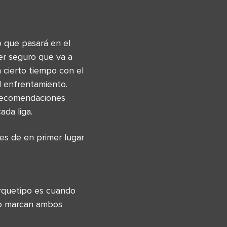
o que pasará en el
ner seguro que va a
 cierto tiempo con el
l enfrentamiento.
recomendaciones
da liga.
es de en primer lugar
rquetipo es cuando
 no marcan ambos