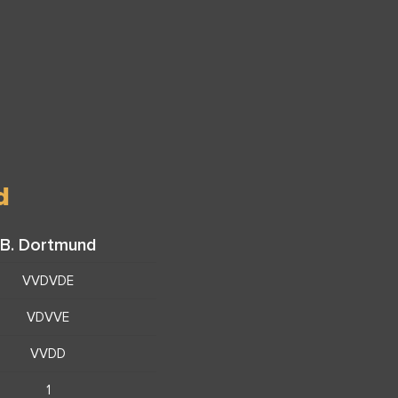
d
B. Dortmund
VVDVDE
VDVVE
VVDD
1