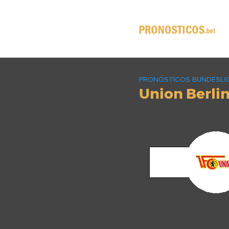
S
a
l
t
a
r
a
PRONÓSTICOS BUNDESLI
Union Berli
l
c
o
n
t
e
n
i
d
o