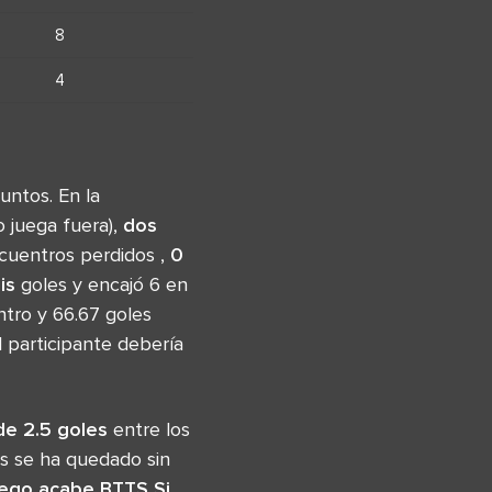
8
4
untos. En la
o juega fuera),
dos
uentros perdidos ,
0
is
goles y encajó 6 en
tro y 66.67 goles
l participante debería
de 2.5 goles
entre los
os se ha quedado sin
uego acabe BTTS Si
,