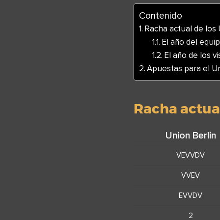
Contenido
Racha actual de los
El año del equip
El año de los vi
Apuestas para el U
Racha actua
Union Berlin
VEVVDV
VVEV
EVVDV
2