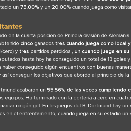
stadio un
75.00%
y un
20.00%
cuando juega como visita
sitantes
do en la cuarta posicion de Primera división de Alemania
 obtenido
cinco
ganados
tres cuando juega como local y 
1/cero) y
tres
partidos perdidos ,
un cuando juega en su 
sputados hasta hoy ha conseguido un total de 13 goles y
 a haber conseguido algún encuentros con buenas maneras
así conseguir los objetivos que abordó al principio de la 
ortmund acabaron un
55.56% de las veces cumpliendo e
os equipos. Ha terminado con la portería a cero en cuatr
marcar ningún gol. En los juegos del B. Dortmund hay u
s en el enfrentamiento, cuando juega en su estadio un
.