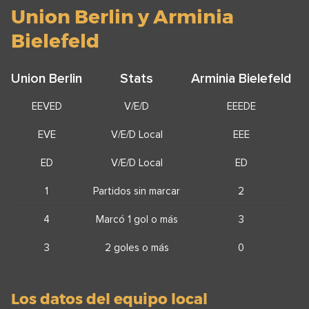
Union Berlin y Arminia
Bielefeld
Union Berlin
Stats
Arminia Bielefeld
EEVED
V/E/D
EEEDE
EVE
V/E/D Local
EEE
ED
V/E/D Local
ED
1
Partidos sin marcar
2
4
Marcó 1 gol o más
3
3
2 goles o más
0
Los datos del equipo local