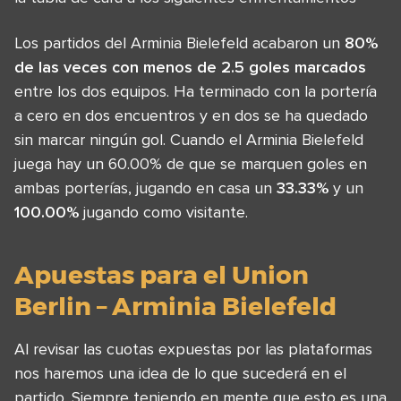
Los partidos del Arminia Bielefeld acabaron un
80%
de las veces con menos de 2.5 goles marcados
entre los dos equipos. Ha terminado con la portería
a cero en dos encuentros y en dos se ha quedado
sin marcar ningún gol. Cuando el Arminia Bielefeld
juega hay un 60.00% de que se marquen goles en
ambas porterías, jugando en casa un
33.33%
y un
100.00%
jugando como visitante.
Apuestas para el Union
Berlin – Arminia Bielefeld
Al revisar las cuotas expuestas por las plataformas
nos haremos una idea de lo que sucederá en el
partido. Siempre teniendo en mente que esto es una