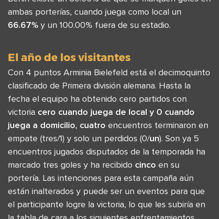
ambas porterías, cuando juega como local un
66.67%
y un 100.00% fuera de su estadio.
El año de los visitantes
Con 4 puntos Arminia Bielefeld está el decimoquinto
clasificado de Primera división alemana. Hasta la
fecha el equipo ha obtenido cero partidos con
victoria
cero cuando juega de local y 0 cuando
juega a domicilio
,
cuatro
encuentros terminaron en
empate (tres/1) y solo un perdidos (0/
un
). Son ya 5
encuentros jugados disputados de la temporada ha
marcado tres goles y ha recibido
cinco
en su
portería. Las intenciones para esta campaña aún
están inalterados y puede ser un eventos para que
el participante logre la victoria, lo que les subiría en
la tabla de cara a los siguientes enfrentamientos