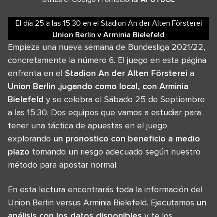
El día 25
a las
15:30
en el
Stadion An der Alten Försterei
Union Berlin
v
Arminia Bielefeld
Empieza una nueva semana de Bundesliga 2021/22,
concretamente la número 6. El juego en esta página
enfrenta en el
Stadion An der Alten Försterei
a
Union Berlin ,jugando como local, con Arminia
Bielefeld
y se celebra el Sábado 25 de Septiembre
a las 15:30. Dos equipos que vamos a estudiar para
tener una táctica de apuestas en el juego
explorando
un pronostico con beneficio a medio
plazo
tomando un riesgo adecuado según nuestro
método para apostar normal.
En esta lectura encontrarás toda la información del
Union Berlin versus Arminia Bielefeld. Ejecutamos
un
análisis con los datos disponibles
y te los