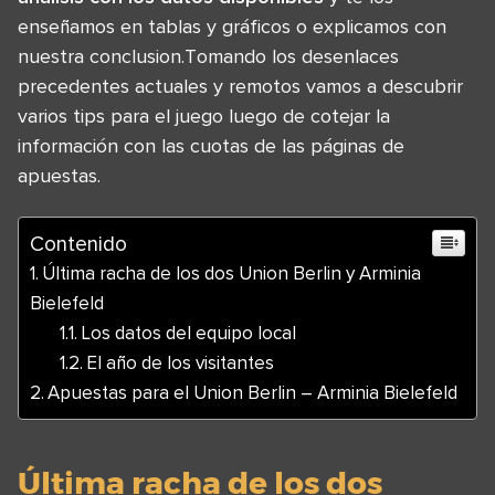
enseñamos en tablas y gráficos o explicamos con
nuestra conclusion.Tomando los desenlaces
precedentes actuales y remotos vamos a descubrir
varios tips para el juego luego de cotejar la
información con las cuotas de las páginas de
apuestas.
Contenido
Última racha de los dos Union Berlin y Arminia
Bielefeld
Los datos del equipo local
El año de los visitantes
Apuestas para el Union Berlin – Arminia Bielefeld
Última racha de los dos