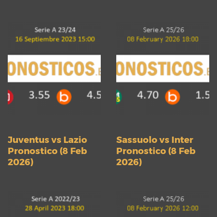
Juventus vs Lazio
Sassuolo vs Inter
Pronostico (8 Feb
Pronostico (8 Feb
2026)
2026)