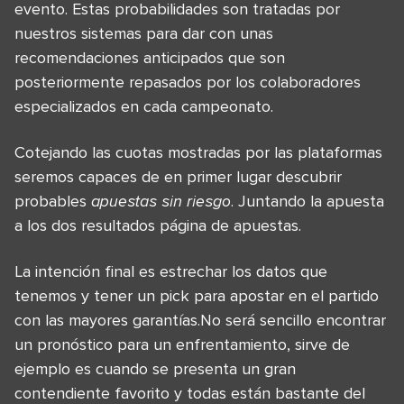
evento. Estas probabilidades son tratadas por
nuestros sistemas para dar con unas
recomendaciones anticipados que son
posteriormente repasados por los colaboradores
especializados en cada campeonato.
Cotejando las cuotas mostradas por las plataformas
seremos capaces de en primer lugar descubrir
probables
apuestas sin riesgo
. Juntando la apuesta
a los dos resultados página de apuestas.
La intención final es estrechar los datos que
tenemos y tener un pick para apostar en el partido
con las mayores garantías.No será sencillo encontrar
un pronóstico para un enfrentamiento, sirve de
ejemplo es cuando se presenta un gran
contendiente favorito y todas están bastante del