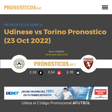
S
a
l
t
PRONÓSTICOS SERIE A
a
Udinese vs Torino Pronostico
r
(23 Oct 2022)
a
l
c
o
n
t
e
n
i
d
o
Utiliza el Código Promocional
AFUTBOL