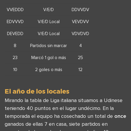
VVEDDD
V/E/D
DDVVDV
EDVVVD
V/E/D Local
VEVDVV
DEVEDD
V/E/D Local
VDVDVD
8
Partidos sin marcar
4
23
Marcó 1 gol o más
25
10
2 goles o más
12
El año de los locales
Mirando la tabla de Liga italiana situamos a Udinese
teniendo 40 puntos en el lugar undécimo. En la
temporada el equipo ha cosechado un total de
once
ganados de ellas 7 en casa, siete partidos en