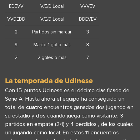
EDEVV
V/E/D Local
VVVEV
VVDEDD
V/E/D Local
DDEVEV
2
Partidos sin marcar
3
9
Marcó 1 gol o más
8
2
2 goles o más
7
La temporada de Udinese
Con 15 puntos Udinese es el décimo clasificado de
Serie A. Hasta ahora el equipo ha conseguido un
total de
cuatro
encuentros ganados dos jugando en
su estadio y
dos
cuando juega como visitante, 3
partidos en empate (2/1) y 4 perdidos , de los cuales
un jugando como local. En estos 11 encuentros