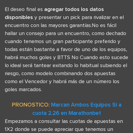
El deseo final es
agregar todos los datos
disponibles
y presentar un pick para rivalizar en el
encuentro con las mayores garantías.No es fácil
hallar un consejo para un encuentro, como dechado
cuando tenemos un gran participante preferido y
todas están bastante a favor de uno de los equipos,
habrá muchos goles y BTTS No Cuando esto sucede
lo ideal será tantear exitando lo habitual subiendo el
riesgo, como modelo combinando dos apuestas
como el Vencedor y habrá más de un número los
goles marcados.
PRONOSTICO:
Marcan Ambos Equipos Si a
cuota 2.26 en Marathonbet
Empezamos a consultar las cuotas de apuestas en
1X2 donde se puede apreciar que tenemos un