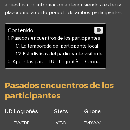
apuestas con información anterior siendo a extenso
plazocomo a corto período de ambos participantes.
Contenido
Pasados encuentros de los participantes
La temporada del participante local
Estadísticas del participante visitante
Apuestas para el UD Logroñés – Girona
Pasados encuentros de los
participantes
UD Logroñés
Stats
Girona
EVVEDE
V/E/D
EVDVVV