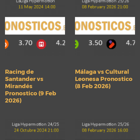
Racing de
Málaga vs Cultural
Santander vs
Leonesa Pronostico
Mirandés
(8 Feb 2026)
Pronostico (9 Feb
2026)