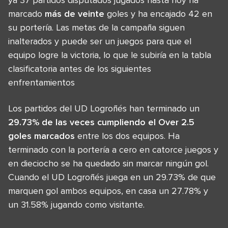
marcado
más de veinte
goles y ha encajado 42 en
su portería. Las metas de la campaña siguen
inalterados y puede ser un juegos para que el
equipo logre la victoria, lo que le subiría en la tabla
clasificatoria antes de los siguientes
enfrentamientos
Los partidos del UD Logroñés han terminado un
29.73% de las veces cumpliendo el Over 2.5
goles marcados
entre los dos equipos. Ha
terminado con la portería a cero en catorce juegos y
en dieciocho se ha quedado sin marcar ningún gol.
Cuando el UD Logroñés juega en un 29.73% de que
marquen gol ambos equipos, en casa un 27.78% y
un 31.58% jugando como visitante.