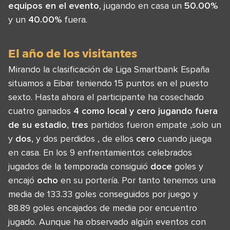
equipos en el evento
, jugando en casa un
50.00%
y un
40.00%
fuera.
El año de los visitantes
Mirando la clasificación de Liga Smartbank España
situamos a Eibar teniendo 15 puntos en el puesto
sexto. Hasta ahora el participante ha cosechado
cuatro ganados
4 como local y cero jugando fuera
de su estadio
,
tres
partidos fueron empate ,solo un
y
dos
, y dos perdidos , de ellos
cero
cuando juega
en casa. En los 9 enfrentamientos celebrados
jugados de la temporada consiguió
doce
goles y
encajó
ocho
en su portería. Por tanto tenemos una
media de 133.33 goles conseguidos por juego y
88.89 goles encajados de media por encuentro
jugado. Aunque ha observado algún eventos con