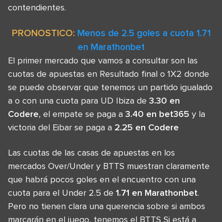
contendientes.
PRONOSTICO:
Menos de 2.5 goles a cuota 1.71
en Marathonbet
El primer mercado que vamos a consultar son las
cuotas de apuestas en Resultado final o 1X2 donde
se puede observar que tenemos un partido igualado
a o con una cuota para UD Ibiza de
3.30 en
Codere
, el empate se paga a
3.40 en bet365
y la
victoria del Eibar se paga a
2.25 en Codere
Las cuotas de las casas de apuestas en los
mercados Over/Under y BTTS muestran claramente
que habrá pocos goles en el encuentro con una
cuota para el Under 2.5 de
1.71 en Marathonbet
.
Pero no tienen clara una querencia sobre si ambos
marcarán en el juego, tenemos el BTTS Si está a