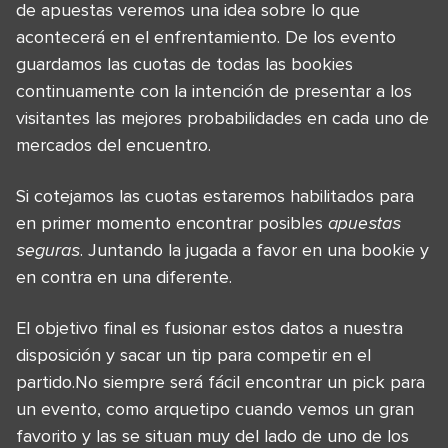
de apuestas veremos una idea sobre lo que
acontecerá en el enfrentamiento. De los evento
guardamos las cuotas de todas las bookies
continuamente con la intención de presentar a los
visitantes las mejores probabilidades en cada uno de
mercados del encuentro.
Si cotejamos las cuotas estaremos habilitados para
en primer momento encontrar posibles
apuestas
seguras
. Juntando la jugada a favor en una bookie y
en contra en una diferente.
El objetivo final es fusionar estos datos a nuestra
disposición y sacar un tip para competir en el
partido.No siempre será fácil encontrar un pick para
un evento, como arquetipo cuando vemos un gran
favorito y las se situan muy del lado de uno de los