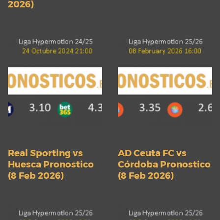
2026)
Real Sporting vs
AD Ceuta FC vs
Huesca Pronostico
Córdoba Pronostico
(8 Feb 2026)
(8 Feb 2026)