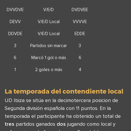
DVVDVE
V/E/D
DVDVEE
DEVV
V/E/D Local
VVVVE
DDVDE
V/E/D Local
EDDE
3
Partidos sin marcar
3
6
Marcó 1 gol o más
6
1
2 goles o más
4
La temporada del contendiente local
UD Ibiza se sitúa en la decimotercera posicion de
Segunda división española con 11 puntos. En la
temporada el participante ha obtenido un total de
tres
partidos ganados
dos
jugando como local y