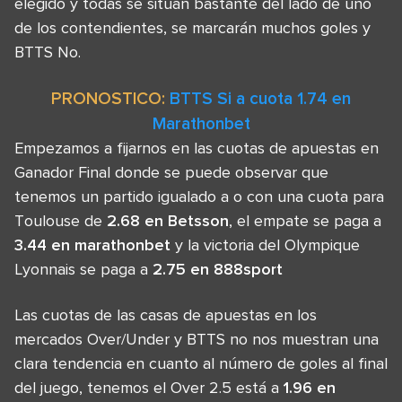
elegido y todas se situan bastante del lado de uno
de los contendientes, se marcarán muchos goles y
BTTS No.
PRONOSTICO:
BTTS Si a cuota 1.74 en
Marathonbet
Empezamos a fijarnos en las cuotas de apuestas en
Ganador Final donde se puede observar que
tenemos un partido igualado a o con una cuota para
Toulouse de
2.68 en Betsson
, el empate se paga a
3.44 en marathonbet
y la victoria del Olympique
Lyonnais se paga a
2.75 en 888sport
Las cuotas de las casas de apuestas en los
mercados Over/Under y BTTS no nos muestran una
clara tendencia en cuanto al número de goles al final
del juego, tenemos el Over 2.5 está a
1.96 en