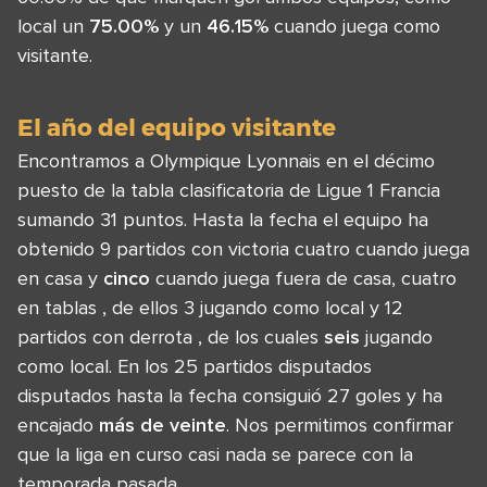
local un
75.00%
y un
46.15%
cuando juega como
visitante.
El año del equipo visitante
Encontramos a Olympique Lyonnais en el décimo
puesto de la tabla clasificatoria de Ligue 1 Francia
sumando 31 puntos. Hasta la fecha el equipo ha
obtenido 9 partidos con victoria cuatro cuando juega
en casa y
cinco
cuando juega fuera de casa, cuatro
en tablas , de ellos 3 jugando como local y 12
partidos con derrota , de los cuales
seis
jugando
como local. En los 25 partidos disputados
disputados hasta la fecha consiguió 27 goles y ha
encajado
más de veinte
. Nos permitimos confirmar
que la liga en curso casi nada se parece con la
temporada pasada.