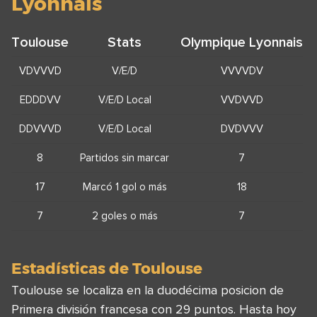
Lyonnais
Toulouse
Stats
Olympique Lyonnais
VDVVVD
V/E/D
VVVVDV
EDDDVV
V/E/D Local
VVDVVD
DDVVVD
V/E/D Local
DVDVVV
8
Partidos sin marcar
7
17
Marcó 1 gol o más
18
7
2 goles o más
7
Estadísticas de Toulouse
Toulouse se localiza en la duodécima posicion de
Primera división francesa con 29 puntos. Hasta hoy