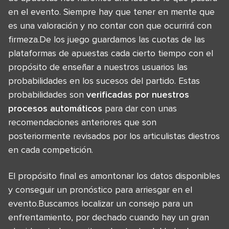
en el evento. Siempre hay que tener en mente que
es una valoración y no contar con que ocurrirá con
firmeza.De los juego guardamos las cuotas de las
plataformas de apuestas cada cierto tiempo con el
propósito de enseñar a nuestros usuarios las
probabilidades en los sucesos del partido. Estas
probabilidades son
verificadas por nuestros
procesos automáticos
para dar con unas
recomendaciones anteriores que son
posteriormente revisados por los articulistas diestros
en cada competición.
El propósito final es amontonar los datos disponibles
y conseguir un pronóstico para arriesgar en el
evento.Buscamos localizar un consejo para un
enfrentamiento, por dechado cuando hay un gran