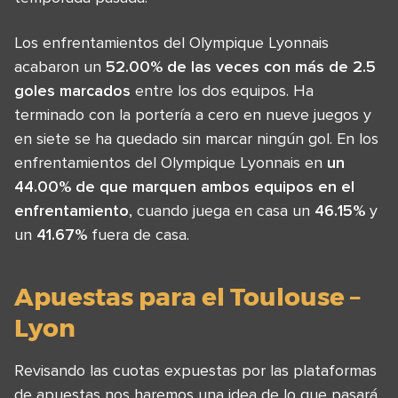
Los enfrentamientos del Olympique Lyonnais
acabaron un
52.00% de las veces con más de 2.5
goles marcados
entre los dos equipos. Ha
terminado con la portería a cero en nueve juegos y
en siete se ha quedado sin marcar ningún gol. En los
enfrentamientos del Olympique Lyonnais en
un
44.00% de que marquen ambos equipos en el
enfrentamiento
, cuando juega en casa un
46.15%
y
un
41.67%
fuera de casa.
Apuestas para el Toulouse –
Lyon
Revisando las cuotas expuestas por las plataformas
de apuestas nos haremos una idea de lo que pasará