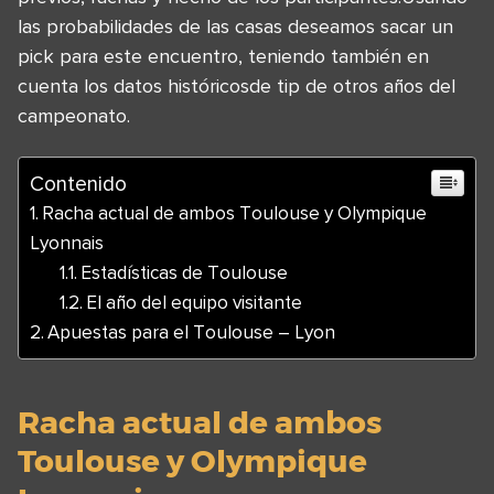
las probabilidades de las casas deseamos sacar un
pick para este encuentro, teniendo también en
cuenta los datos históricosde tip de otros años del
campeonato.
Contenido
Racha actual de ambos Toulouse y Olympique
Lyonnais
Estadísticas de Toulouse
El año del equipo visitante
Apuestas para el Toulouse – Lyon
Racha actual de ambos
Toulouse y Olympique