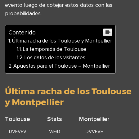
evento luego de cotejar estos datos con las
probabilidades.
Contenido
Última racha de los Toulouse y Montpellier
La temporada de Toulouse
Los datos de los visitantes
Apuestas para el Toulouse – Montpellier
Última racha de los Toulouse
y Montpellier
Toulouse
Stats
Montpellier
DVEVEV
V/E/D
DVVEVE