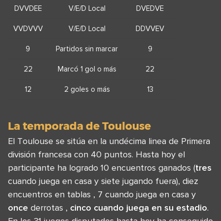
DVVDEE
V/E/D Local
DVEDVE
VVDVVV
V/E/D Local
DDVVEV
9
Partidos sin marcar
9
22
Marcó 1 gol o más
22
12
2 goles o más
13
La temporada de Toulouse
El Toulouse se sitúa en la undécima linea de Primera
división francesa con 40 puntos. Hasta hoy el
participante ha logrado 10 encuentros ganados (
tres
cuando juega en casa y siete jugando fuera), diez
encuentros en tablas , 7 cuando juega en casa y
once
derrotas ,
cinco
cuando juega en su estadio
.
En los 31 juegos disputados hasta hoy ha conseguido