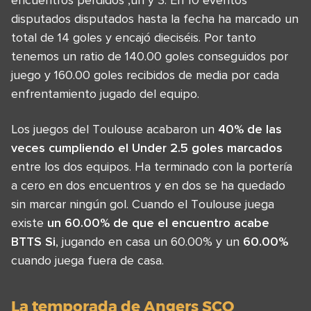
disputados disputados hasta la fecha ha marcado un
total de 14 goles y encajó dieciséis. Por tanto
tenemos un ratio de 140.00 goles conseguidos por
juego y 160.00 goles recibidos de media por cada
enfrentamiento jugado del equipo.
Los juegos del Toulouse acabaron un
40% de las
veces cumpliendo el Under 2.5 goles marcados
entre los dos equipos. Ha terminado con la portería
a cero en dos encuentros y en dos se ha quedado
sin marcar ningún gol. Cuando el Toulouse juega
existe
un 60.00% de que el encuentro acabe
BTTS Si
, jugando en casa un 60.00% y un
60.00%
cuando juega fuera de casa.
La temporada de Angers SCO