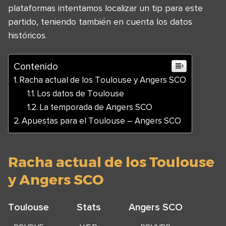
plataformas intentamos localizar un tip para este
partido, teniendo también en cuenta los datos
históricos.
Contenido
Racha actual de los Toulouse y Angers SCO
Los datos de Toulouse
La temporada de Angers SCO
Apuestas para el Toulouse – Angers SCO
Racha actual de los Toulouse
y Angers SCO
Toulouse
Stats
Angers SCO