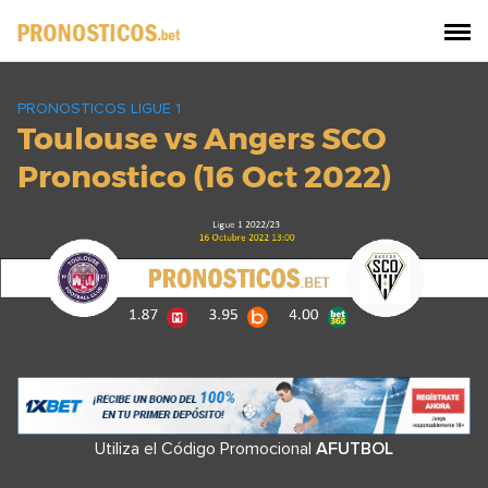
S
a
l
t
PRONOSTICOS LIGUE 1
a
Toulouse vs Angers SCO
r
Pronostico (16 Oct 2022)
a
l
c
o
n
t
e
n
i
d
o
Utiliza el Código Promocional
AFUTBOL