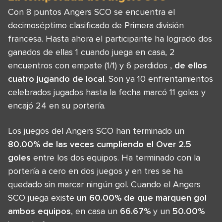
Con 8 puntos Angers SCO se encuentra el
decimoséptimo clasificado de Primera división
francesa. Hasta ahora el participante ha logrado dos
ganados de ellas 1 cuando juega en casa, 2
encuentros con empate (1/1) y 6 perdidos ,
de ellos
cuatro
jugando de local
. Son ya 10 enfrentamientos
celebrados jugados hasta la fecha marcó 11 goles y
encajó 24 en su portería.
Los juegos del Angers SCO han terminado un
80.00% de las veces cumpliendo el Over 2.5
goles
entre los dos equipos. Ha terminado con la
portería a cero en dos juegos y en tres se ha
quedado sin marcar ningún gol. Cuando el Angers
SCO juega existe
un 60.00% de que marquen gol
ambos equipos
, en casa un
66.67%
y un
50.00%