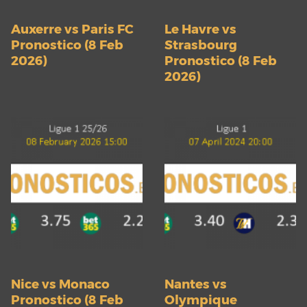
Auxerre vs Paris FC
Le Havre vs
Pronostico (8 Feb
Strasbourg
2026)
Pronostico (8 Feb
2026)
Nice vs Monaco
Nantes vs
Pronostico (8 Feb
Olympique