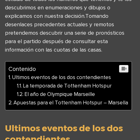
descubrimos en enumeraciones y dibujos o
explicamos con nuestra decisión.Tomando
desenlaces precedentes actuales y remotos
pretendemos descubrir una serie de pronósticos
para el partido después de consultar esta
información con las cuotas de las casas.
Contenido
Ultimos eventos de los dos contendientes
La temporada de Tottenham Hotspur
El año de Olympique Marseille
Apuestas para el Tottenham Hotspur – Marsella
Ultimos eventos de los dos
contendientes