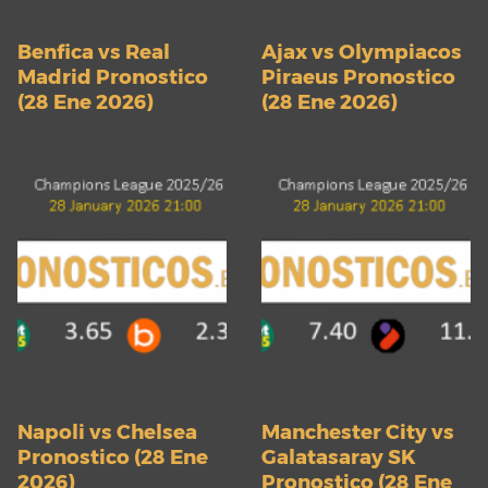
Benfica vs Real
Ajax vs Olympiacos
Madrid Pronostico
Piraeus Pronostico
(28 Ene 2026)
(28 Ene 2026)
Napoli vs Chelsea
Manchester City vs
Pronostico (28 Ene
Galatasaray SK
2026)
Pronostico (28 Ene