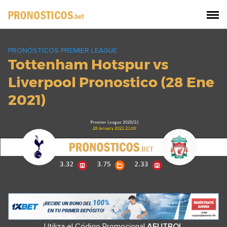
S
a
l
t
PRONÓSTICOS PREMIER LEAGUE
a
Tottenham Hotspur vs
r
Liverpool Pronostico (28 Ene
a
l
2021)
c
o
n
t
e
n
i
d
o
Utiliza el Código Promocional
AFUTBOL