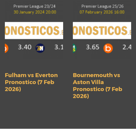
Fulham vs Everton
Bournemouth vs
Pronostico (7 Feb
Aston Villa
2026)
Pronostico (7 Feb
2026)