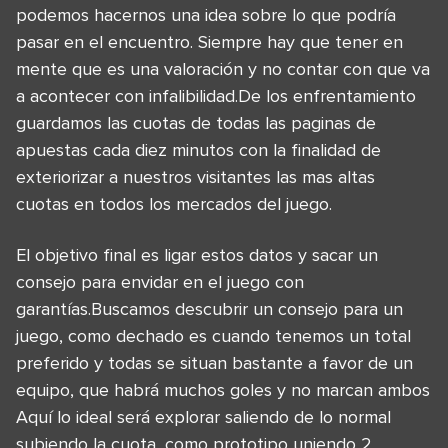
podemos hacernos una idea sobre lo que podría
pasar en el encuentro. Siempre hay que tener en
mente que es una valoración y no contar con que va
a acontecer con infalibilidad.De los enfrentamiento
guardamos las cuotas de todas las paginas de
apuestas cada diez minutos con la finalidad de
exteriorizar a nuestros visitantes las mas altas
cuotas en todos los mercados del juego.
El objetivo final es ligar estos datos y sacar un
consejo para envidar en el juego con
garantías.Buscamos descubrir un consejo para un
juego, como dechado es cuando tenemos un total
preferido y todas se situan bastante a favor de un
equipo, que habrá muchos goles y no marcan ambos
Aquí lo ideal será explorar saliendo de lo normal
subiendo la cuota, como prototipo uniendo 2