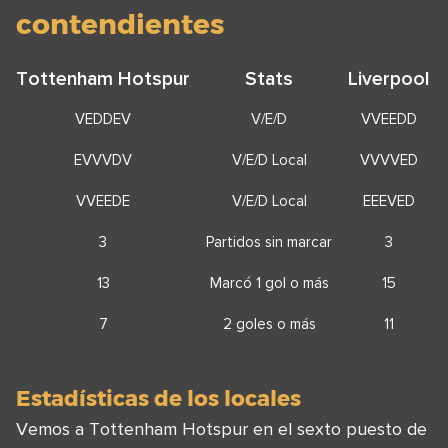
contendientes
Tottenham Hotspur
Stats
Liverpool
VEDDEV
V/E/D
VVEEDD
EVVVDV
V/E/D Local
VVVVED
VVEEDE
V/E/D Local
EEEVED
3
Partidos sin marcar
3
13
Marcó 1 gol o más
15
7
2 goles o más
11
Estadísticas de los locales
Vemos a Tottenham Hotspur en el sexto puesto de