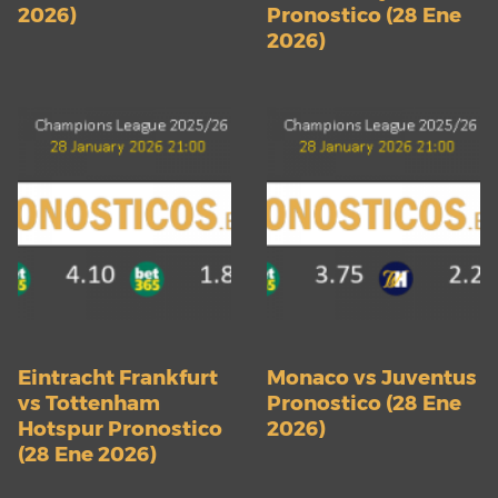
2026)
Pronostico (28 Ene
2026)
Eintracht Frankfurt
Monaco vs Juventus
vs Tottenham
Pronostico (28 Ene
Hotspur Pronostico
2026)
(28 Ene 2026)