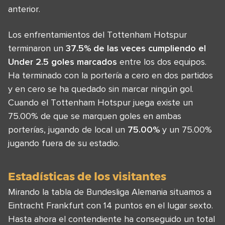
anterior.
Los enfrentamientos del Tottenham Hotspur
terminaron un
37.5% de las veces cumpliendo el
Under 2.5 goles marcados
entre los dos equipos.
Ha terminado con la portería a cero en dos partidos
y en cero se ha quedado sin marcar ningún gol.
Cuando el Tottenham Hotspur juega existe un
75.00% de que se marquen goles en ambas
porterías, jugando de local un
75.00%
y un 75.00%
jugando fuera de su estadio.
Estadísticas de los visitantes
Mirando la tabla de Bundesliga Alemania situamos a
Eintracht Frankfurt con 14 puntos en el lugar sexto.
Hasta ahora el contendiente ha conseguido un total