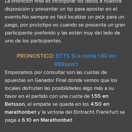
La intención final es incorporar los datos a nuestra
disposición y presentar un tip para apostar en el
evento.No siempre es fácil localizar un pick para un
juego, por prototipo es cuando se presenta un gran
participante preferido y las están muy del lado de
uno de los participantes.
PRONOSTICO:
BTTS Si a cuota 1.80 en
888sport
Empezamos por consultar son las cuotas de
apuestas en Ganador Final donde vemos que los
locales disfrutan las posibilidades algo más a su
favor en el partido con una cuota de
1.55 en
Betsson
, el empate se queda en los
4.50 en
marathonbet
y la victoria del Eintracht Frankfurt se
paga a
6.10 en Marathonbet
.