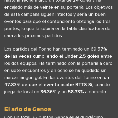
encajado más de veinte en su portería. Los objetivos
de esta campaña siguen intactos y sería un buen
eventos para que el contendiente obtenga los tres
puntos, lo que le subiría en la tabla clasificatoria de
cara a los próximos partidos
Los partidos del Torino han terminado un
69.57%
de las veces cumpliendo el Under 2.5 goles
entre
los dos equipos. Ha terminado con la portería a cero
en siete encuentros y en ocho se ha quedado sin
marcar ningún gol. En los eventos del Torino en
un
47.83% de que el evento acabe BTTS Si
, cuando
juega de local un
36.36%
y un
58.33%
a domicilio.
El año de Genoa
Con un total 26 puntos Genoa es el duodécimo