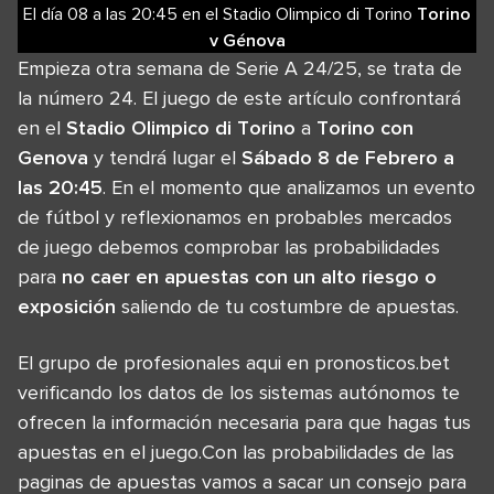
El día 08
a las
20:45
en el
Stadio Olimpico di Torino
Torino
v
Génova
Empieza otra semana de Serie A 24/25, se trata de
la número 24. El juego de este artículo confrontará
en el
Stadio Olimpico di Torino
a
Torino con
Genova
y tendrá lugar el
Sábado 8 de Febrero a
las 20:45
. En el momento que analizamos un evento
de fútbol y reflexionamos en probables mercados
de juego debemos comprobar las probabilidades
para
no caer en apuestas con un alto riesgo o
exposición
saliendo de tu costumbre de apuestas.
El grupo de profesionales aqui en pronosticos.bet
verificando los datos de los sistemas autónomos te
ofrecen la información necesaria para que hagas tus
apuestas en el juego.Con las probabilidades de las
paginas de apuestas vamos a sacar un consejo para