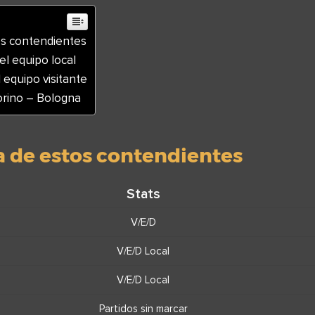
os contendientes
l equipo local
l equipo visitante
orino – Bologna
a de estos contendientes
Stats
V/E/D
V/E/D Local
V/E/D Local
Partidos sin marcar