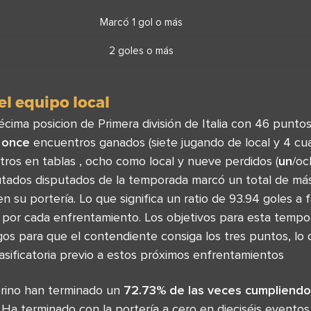
Marcó 1 gol o más
2 goles o más
l equipo local
décima posicion de Primera división de Italia con 46 punto
o
once
encuentros ganados (siete jugando de local y 4 cu
tros en tablas , ocho como local y nueve perdidos (
un
/oc
tados disputados de la temporada marcó un total de más
n su portería. Lo que significa un ratio de 93.94 goles a
 por cada enfrentamiento. Los objetivos para esta temp
gos para que el contendiente consiga los tres puntos, lo 
asificatoria previo a estos próximos enfrentamientos
orino han terminado un
72.73% de las veces cumpliendo
 Ha terminado con la portería a cero en dieciséis eventos