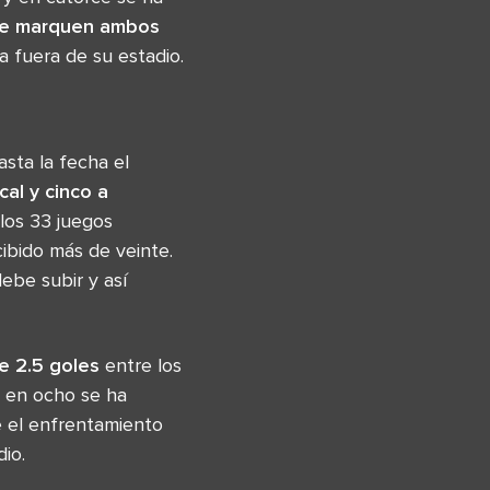
ue marquen ambos
 fuera de su estadio.
asta la fecha el
al y cinco a
los 33 juegos
ibido más de veinte.
be subir y así
e 2.5 goles
entre los
y en ocho se ha
 el enfrentamiento
io.