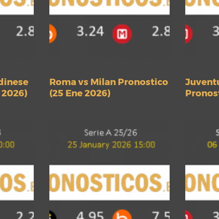
dinese
Roma vs Milan Pronostico
Juvent
 2026)
(25 Ene 2026)
Pronost