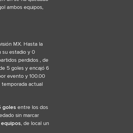
gol ambos equipos,
visión MX. Hasta la
 su estadio y 0
artidos perdidos , de
de 5 goles y encajó 6
por evento y 100.00
a temporada actual
5 goles
entre los dos
uedado sin marcar
 equipos
, de local un