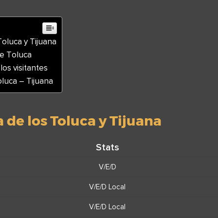
Toluca y Tijuana
e Toluca
los visitantes
luca – Tijuana
 de los Toluca y Tijuana
Stats
V/E/D
V/E/D Local
V/E/D Local