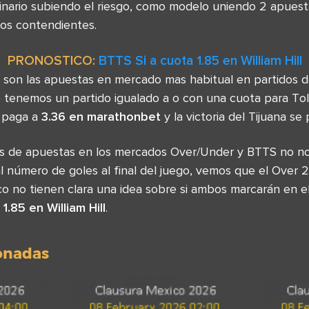
dinario subiendo el riesgo, como modelo uniendo 2 apuest
os contendientes.
PRONOSTICO:
BTTS Si a cuota 1.85 en William Hill
son las apuestas en mercado mas habitual en partidos d
 tenemos un partido igualado a o con una cuota para To
e paga a
3.36 en marathonbet
y la victoria del Tijuana se
as de apuestas en los mercados Over/Under y BTTS no no
 número de goles al final del juego, vemos que el Over 2
o no tienen clara una idea sobre si ambos marcarán en e
a
1.85 en William Hill
.
ionadas