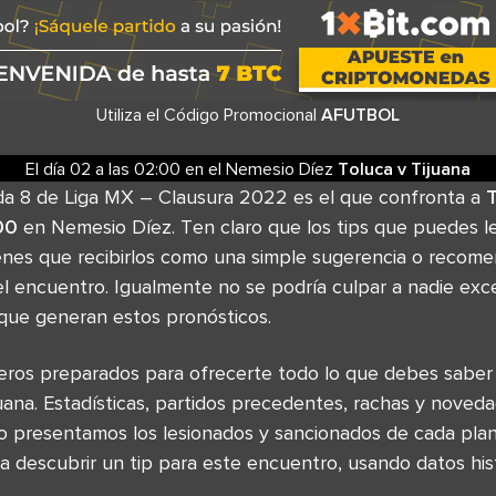
Utiliza el Código Promocional
AFUTBOL
El día 02
a las
02:00
en el
Nemesio Díez
Toluca
v
Tijuana
da 8 de Liga MX – Clausura 2022 es el que confronta a
T
00
en Nemesio Díez. Ten claro que los tips que puedes le
ienes que recibirlos como una simple sugerencia o recome
 el encuentro. Igualmente no se podría culpar a nadie ex
 que generan estos pronósticos.
os preparados para ofrecerte todo lo que debes saber 
uana. Estadísticas, partidos precedentes, rachas y noved
o presentamos los lesionados y sancionados de cada plant
 a descubrir un tip para este encuentro, usando datos hi