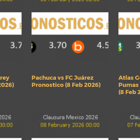
rey
Pachuca vs FC Juárez
Atlas G
2026)
Pronostico (8 Feb 2026)
Pumas 
(8 Feb 