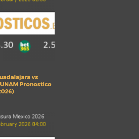
uadalajara vs
UNAM Pronostico
2026)