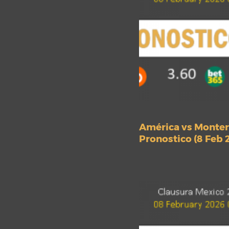
América vs Monter
Pronostico (8 Feb 