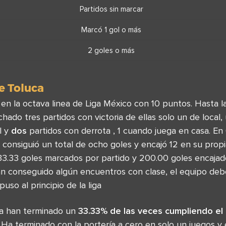
Partidos sin marcar
Marcó 1 gol o más
2 goles o más
e Toluca
 en la octava linea de Liga México con 10 puntos. Hasta l
ado tres partidos con victoria de ellas solo un de local, 
l y
dos
partidos con derrota , 1 cuando juega en casa. En
 consiguió un total de ocho goles y encajó 12 en su propi
33.33 goles marcados por partido y 200.00 goles encaja
n conseguido algún encuentros con clase, el equipo debe 
uso al principio de la liga
ca han terminado un
33.33% de las veces cumpliendo el
. Ha terminado con la portería a cero en solo un juegos 