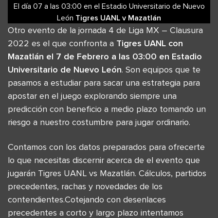
El día 07
a las
03:00
en el
Estadio Universitario de Nuevo
León
Tigres UANL
v
Mazatlán
Otro evento de la jornada 4 de Liga MX – Clausura
2022 es el que confronta a
Tigres UANL con
Mazatlán el 7 de Febrero a las 03:00 en Estadio
Universitario de Nuevo León
. Son equipos que te
pasamos a estudiar para sacar una estrategia para
apostar en el juego explorando siempre una
predicción con beneficio a medio plazo tomando un
riesgo a nuestro costumbre para jugar ordinario.
Contamos con los datos preparados para ofrecerte
lo que necesitas discernir acerca de el evento que
jugarán Tigres UANL vs Mazatlán. Cálculos, partidos
precedentes, rachas y novedades de los
contendientes.Cotejando con desenlaces
precedentes a corto y largo plazo intentamos