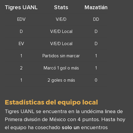
Tigres UANL
Stats
Mazatlán
EDV
V/E/D
DD
D
V/E/D Local
D
EV
V/E/D Local
D
1
Partidos sin marcar
1
2
Marcó 1 gol o más
1
1
2 goles o más
0
Estadísticas del equipo local
Tigres UANL se encuentra en la undécima linea de
Primera división de México con 4 puntos. Hasta hoy
el equipo ha cosechado
solo un
encuentros