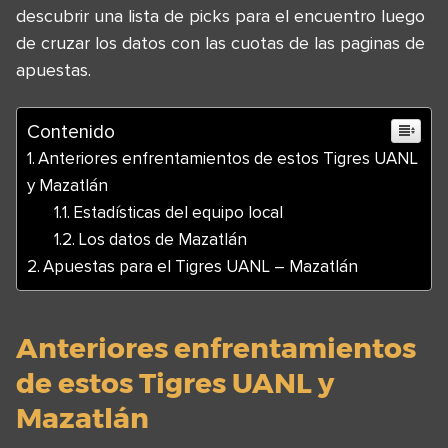
descubrir una lista de picks para el encuentro luego
de cruzar los datos con las cuotas de las paginas de
apuestas.
Contenido
Anteriores enfrentamientos de estos Tigres UANL
y Mazatlán
Estadísticas del equipo local
Los datos de Mazatlán
Apuestas para el Tigres UANL – Mazatlán
Anteriores enfrentamientos
de estos Tigres UANL y
Mazatlán