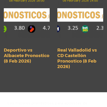
Deportivo vs
Real Valladolid vs
Albacete Pronostico
CD Castellón
(8 Feb 2026)
Pronostico (8 Feb
2026)
Los mejores pronósticos para apuestas de