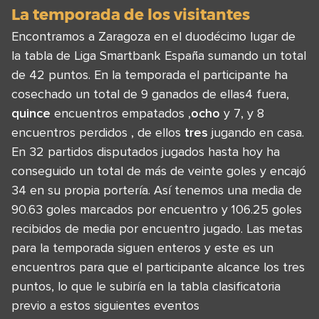
La temporada de los visitantes
Encontramos a Zaragoza en el duodécimo lugar de
la tabla de Liga Smartbank España sumando un total
de 42 puntos. En la temporada el participante ha
cosechado un total de 9 ganados de ellas4 fuera,
quince
encuentros empatados ,
ocho
y 7, y 8
encuentros perdidos , de ellos
tres
jugando en casa.
En 32 partidos disputados jugados hasta hoy ha
conseguido un total de más de veinte goles y encajó
34 en su propia portería. Así tenemos una media de
90.63 goles marcados por encuentro y 106.25 goles
recibidos de media por encuentro jugado. Las metas
para la temporada siguen enteros y este es un
encuentros para que el participante alcance los tres
puntos, lo que le subiría en la tabla clasificatoria
previo a estos siguientes eventos