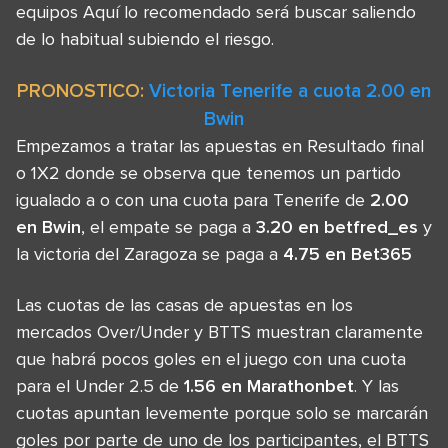
equipos Aquí lo recomendado será buscar saliendo
de lo habitual subiendo el riesgo.
PRONOSTICO:
Victoria Tenerife a cuota 2.00 en
Bwin
Empezamos a tratar las apuestas en Resultado final
o 1X2 donde se observa que tenemos un partido
igualado a o con una cuota para Tenerife de
2.00
en Bwin
, el empate se paga a
3.20 en betfred_es
y
la victoria del Zaragoza se paga a
4.75 en Bet365
Las cuotas de las casas de apuestas en los
mercados Over/Under y BTTS muestran claramente
que habrá pocos goles en el juego con una cuota
para el Under 2.5 de
1.56 en Marathonbet
. Y las
cuotas apuntan levemente porque solo se marcarán
goles por parte de uno de los participantes, el BTTS