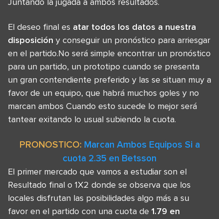
Juntando la jugada a ambos resultados.
El deseo final es
atar todos los datos a nuestra
disposición
y conseguir un pronóstico para arriesgar
en el partido.No será simple encontrar un pronóstico
para un partido, un prototipo cuando se presenta
un gran contendiente preferido y las se situan muy a
favor de un equipo, que habrá muchos goles y no
marcan ambos Cuando esto sucede lo mejor será
tantear exitando lo usual subiendo la cuota.
PRONOSTICO:
Marcan Ambos Equipos Si a
cuota 2.35 en Betsson
El primer mercado que vamos a estudiar son el
Resultado final o 1X2 donde se observa que los
locales disfrutan las posibilidades algo más a su
favor en el partido con una cuota de
1.79 en