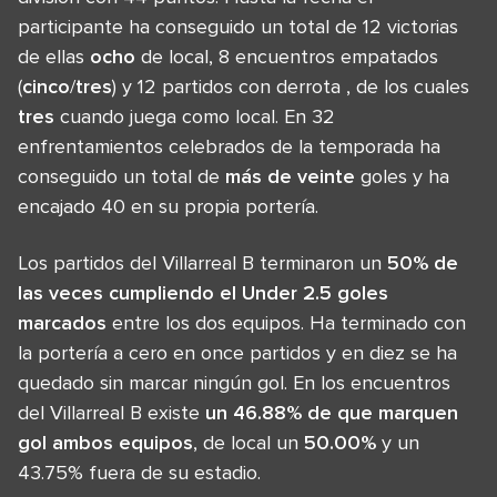
participante ha conseguido un total de 12 victorias
de ellas
ocho
de local, 8 encuentros empatados
(
cinco
/
tres
) y 12 partidos con derrota , de los cuales
tres
cuando juega como local. En 32
enfrentamientos celebrados de la temporada ha
conseguido un total de
más de veinte
goles y ha
encajado 40 en su propia portería.
Los partidos del Villarreal B terminaron un
50% de
las veces cumpliendo el Under 2.5 goles
marcados
entre los dos equipos. Ha terminado con
la portería a cero en once partidos y en diez se ha
quedado sin marcar ningún gol. En los encuentros
del Villarreal B existe
un 46.88% de que marquen
gol ambos equipos
, de local un
50.00%
y un
43.75% fuera de su estadio.