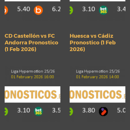
CD Castellón vs FC
Huesca vs Cádiz
Andorra Pronostico
Pronostico (1 Feb
(1 Feb 2026)
2026)