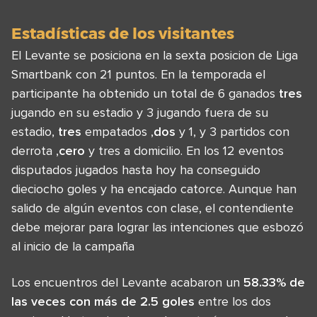
Estadísticas de los visitantes
El Levante se posiciona en la sexta posicion de Liga
Smartbank con 21 puntos. En la temporada el
participante ha obtenido un total de 6 ganados
tres
jugando en su estadio y 3 jugando fuera de su
estadio,
tres
empatados ,
dos
y 1, y 3 partidos con
derrota ,
cero
y tres a domicilio. En los 12 eventos
disputados jugados hasta hoy ha conseguido
dieciocho goles y ha encajado catorce. Aunque han
salido de algún eventos con clase, el contendiente
debe mejorar para lograr las intenciones que esbozó
al inicio de la campaña
Los encuentros del Levante acabaron un
58.33% de
las veces con más de 2.5 goles
entre los dos