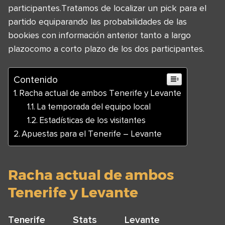
participantes.Tratamos de localizar un pick para el
partido equiparando las probabilidades de las
bookies con información anterior tanto a largo
plazocomo a corto plazo de los dos participantes.
Contenido
Racha actual de ambos Tenerife y Levante
La temporada del equipo local
Estadísticas de los visitantes
Apuestas para el Tenerife – Levante
Racha actual de ambos
Tenerife y Levante
Tenerife
Stats
Levante