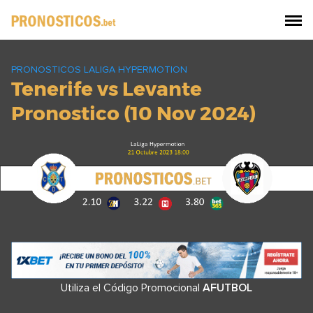
S
a
l
t
PRONOSTICOS LALIGA HYPERMOTION
a
Tenerife vs Levante
r
Pronostico (10 Nov 2024)
a
l
c
o
n
t
e
n
i
d
o
Utiliza el Código Promocional
AFUTBOL