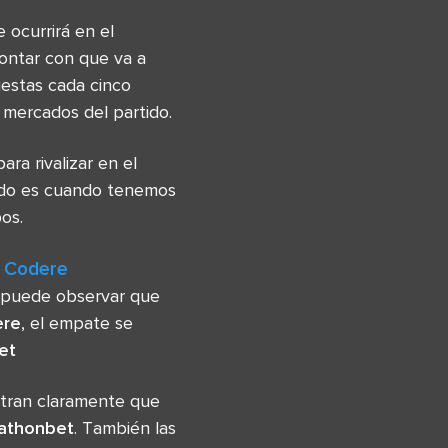
 ocurrirá en el
ontar con que va a
estas cada cinco
 mercados del partido.
ra rivalizar en el
ado es cuando tenemos
os.
n Codere
 puede observar que
ere
, el empate se
et
tran claramente que
rathonbet
. También las