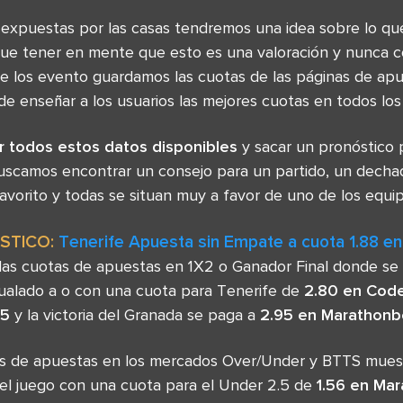
expuestas por las casas tendremos una idea sobre lo que
que tener en mente que esto es una valoración y nunca c
e los evento guardamos las cuotas de las páginas de apu
e enseñar a los usuarios las mejores cuotas en todos los
r todos estos datos disponibles
y sacar un pronóstico pa
Buscamos encontrar un consejo para un partido, un dech
favorito y todas se situan muy a favor de uno de los equip
STICO:
Tenerife Apuesta sin Empate a cuota 1.88 e
las cuotas de apuestas en 1X2 o Ganador Final donde se
ualado a o con una cuota para Tenerife de
2.80 en Cod
65
y la victoria del Granada se paga a
2.95 en Marathonb
sas de apuestas en los mercados Over/Under y BTTS mues
el juego con una cuota para el Under 2.5 de
1.56 en Ma