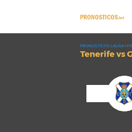
S
a
l
t
a
r
a
PRONOSTICOS LALIGA H
Tenerife vs 
l
c
o
n
t
e
n
i
d
o