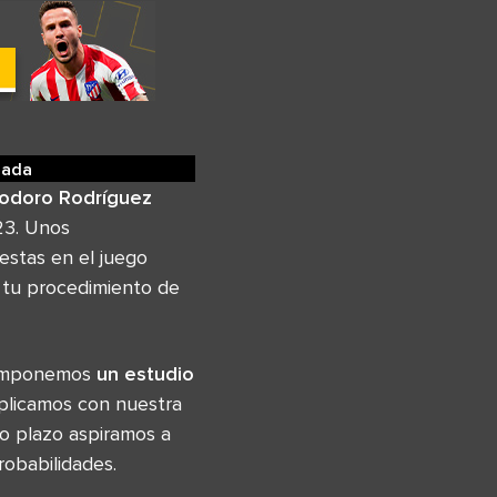
nada
iodoro Rodríguez
23. Unos
estas en el juego
 tu procedimiento de
 Componemos
un estudio
xplicamos con nuestra
go plazo aspiramos a
robabilidades.