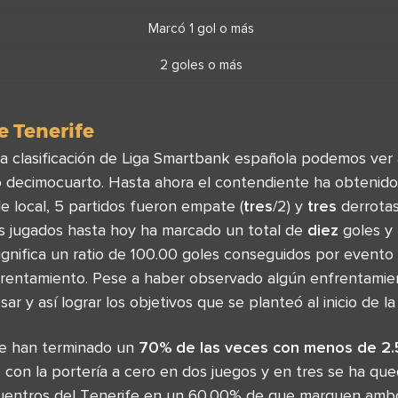
Marcó 1 gol o más
2 goles o más
e Tenerife
la clasificación de Liga Smartbank española podemos ver 
o decimocuarto. Hasta ahora el contendiente ha obtenido
de local, 5 partidos fueron empate (
tres
/2) y
tres
derrotas 
s jugados hasta hoy ha marcado un total de
diez
goles y 
significa un ratio de 100.00 goles conseguidos por evento 
frentamiento. Pese a haber observado algún enfrentamie
ar y así lograr los objetivos que se planteó al inicio de 
fe han terminado un
70% de las veces con menos de 2.
 con la portería a cero en dos juegos y en tres se ha qu
cuentros del Tenerife en un 60.00% de que marquen amb