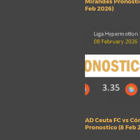
Mirandés Pronosti
Feb 2026)
AD Ceuta FC vs Có
Pronostico (8 Feb 