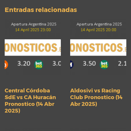
Entradas relacionadas
Central Córdoba
Aldosivi vs Racing
SdE vs CA Huracán
Club Pronostico (14
Pronostico (14 Abr
Abr 2025)
2025)