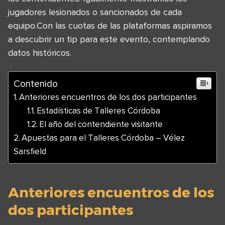
jugadores lesionados o sancionados de cada
equipo.Con las cuotas de las plataformas aspiramos
a descubrir un tip para este evento, contemplando
datos históricos.
Contenido
Anteriores encuentros de los dos participantes
Estadísticas de Talleres Córdoba
El año del contendiente visitante
Apuestas para el Talleres Córdoba – Vélez
Sarsfield
Anteriores encuentros de los
dos participantes