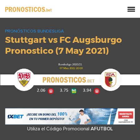
S
a
l
t
PRONÓSTICOS BUNDESLIGA
a
Stuttgart vs FC Augsburgo
r
Pronostico (7 May 2021)
a
l
c
o
n
t
e
n
i
d
o
Utiliza el Código Promocional
AFUTBOL