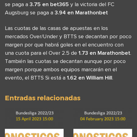
se paga a
3.75 en bet365
y la victoria del FC
Augsburg se paga a
3.94 en Marathonbet
Las cuotas de las casas de apuestas en los
mercados Over/Under y BTTS se decantan por poco
margen por que habrá goles en el encuentro con
una cuota para el Over 2.5 de
1.73 en Marathonbet
.
También las cuotas se decantan aunque por poco
margen porque ambos equipos marcarán en el
evento, el BTTS Si está a
1.62 en William Hill
.
Entradas relacionadas