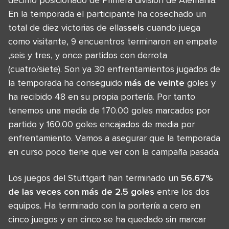
En la temporada el participante ha cosechado un
total de diez victorias de ellas
seis
cuando juega
como visitante, 9 encuentros terminaron en empate
,seis y tres, y once partidos con derrota
(cuatro/siete). Son ya 30 enfrentamientos jugados de
la temporada ha conseguido
más de veinte
goles y
ha recibido 48 en su propia portería. Por tanto
tenemos una media de 170.00 goles marcados por
partido y 160.00 goles encajados de media por
enfrentamiento. Vamos a asegurar que la temporada
en curso poco tiene que ver con la campaña pasada.
Los juegos del Stuttgart han terminado un
56.67%
de las veces con más de 2.5 goles
entre los dos
equipos. Ha terminado con la portería a cero en
cinco juegos y en cinco se ha quedado sin marcar