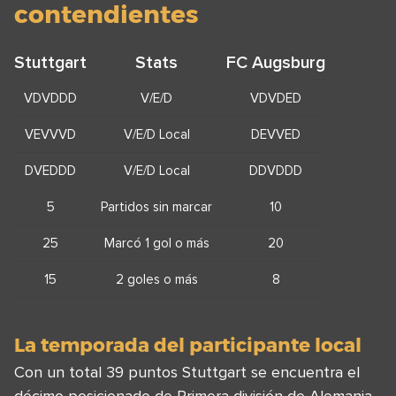
contendientes
Stuttgart
Stats
FC Augsburg
VDVDDD
V/E/D
VDVDED
VEVVVD
V/E/D Local
DEVVED
DVEDDD
V/E/D Local
DDVDDD
5
Partidos sin marcar
10
25
Marcó 1 gol o más
20
15
2 goles o más
8
La temporada del participante local
Con un total 39 puntos Stuttgart se encuentra el
décimo posicionado de Primera división de Alemania.