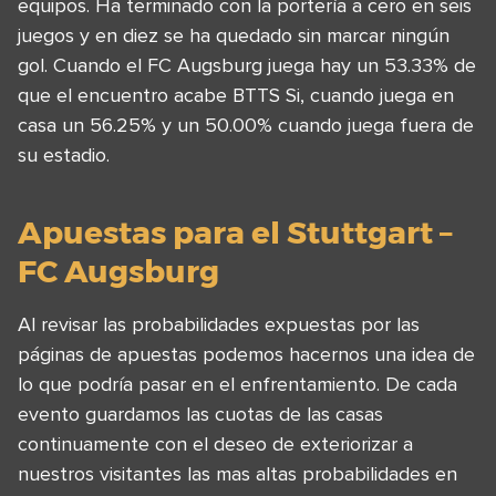
equipos. Ha terminado con la portería a cero en seis
juegos y en diez se ha quedado sin marcar ningún
gol. Cuando el FC Augsburg juega hay un 53.33% de
que el encuentro acabe BTTS Si, cuando juega en
casa un 56.25% y un 50.00% cuando juega fuera de
su estadio.
Apuestas para el Stuttgart –
FC Augsburg
Al revisar las probabilidades expuestas por las
páginas de apuestas podemos hacernos una idea de
lo que podría pasar en el enfrentamiento. De cada
evento guardamos las cuotas de las casas
continuamente con el deseo de exteriorizar a
nuestros visitantes las mas altas probabilidades en