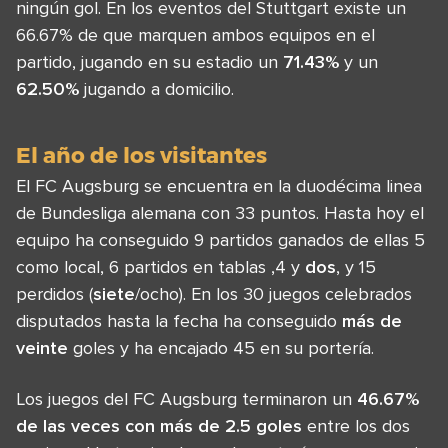
ningún gol. En los eventos del Stuttgart existe un
66.67% de que marquen ambos equipos en el
partido, jugando en su estadio un
71.43%
y un
62.50%
jugando a domicilio.
El año de los visitantes
El FC Augsburg se encuentra en la duodécima linea
de Bundesliga alemana con 33 puntos. Hasta hoy el
equipo ha conseguido 9 partidos ganados de ellas 5
como local, 6 partidos en tablas ,4 y
dos
, y 15
perdidos (
siete
/ocho). En los 30 juegos celebrados
disputados hasta la fecha ha conseguido
más de
veinte
goles y ha encajado 45 en su portería.
Los juegos del FC Augsburg terminaron un
46.67%
de las veces con más de 2.5 goles
entre los dos