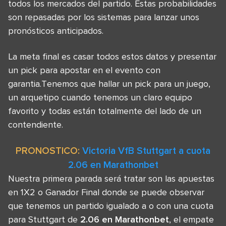
todos los mercados del partido. Estas probabilidades
son repasadas por los sistemas para lanzar unos
pronósticos anticipados.
La meta final es casar todos estos datos y presentar
un pick para apostar en el evento con
garantia.Tenemos que hallar un pick para un juego,
un arquetipo cuando tenemos un claro equipo
favorito y todas están totalmente del lado de un
contendiente.
PRONOSTICO:
Victoria VfB Stuttgart a cuota
2.06 en Marathonbet
Nuestra primera parada será tratar son las apuestas
en 1X2 o Ganador Final donde se puede observar
que tenemos un partido igualado a o con una cuota
para Stuttgart de
2.06 en Marathonbet
, el empate