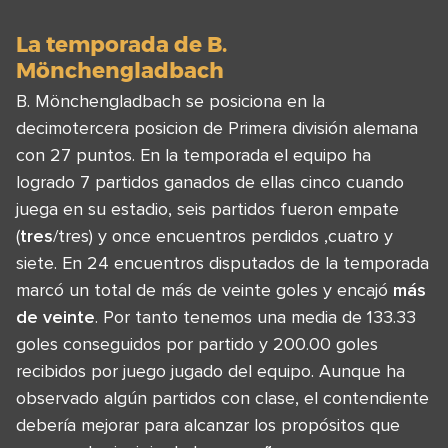
La temporada de B.
Mönchengladbach
B. Mönchengladbach se posiciona en la
decimotercera posicion de Primera división alemana
con 27 puntos. En la temporada el equipo ha
logrado 7 partidos ganados de ellas cinco cuando
juega en su estadio, seis partidos fueron empate
(
tres
/tres) y once encuentros perdidos ,cuatro y
siete. En 24 encuentros disputados de la temporada
marcó un total de más de veinte goles y encajó
más
de veinte
. Por tanto tenemos una media de 133.33
goles conseguidos por partido y 200.00 goles
recibidos por juego jugado del equipo. Aunque ha
observado algún partidos con clase, el contendiente
debería mejorar para alcanzar los propósitos que