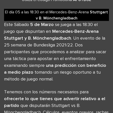
El día 05
a las
18:30
en el
Mercedes-Benz-Arena
Stuttgart
v
B. Mönchengladbach
Este Sábado
5 de Marzo
se juega a las 18:30 el
juego que dispuntan en
Mercedes-Benz-Arena
Stuttgart y B. Mönchengladbach
. Un evento de la
25 semana de Bundesliga 2021/22. Dos
participantes que procedemos a analizar para sacar
una táctica para apostar en el enfrentamiento
examinando siempre
una predicción con beneficio
a medio plazo
tomando un riesgo oportuno a tu
método de juego normal.
Tenemos con los números necesarios para
ofrecerte lo que tienes que advertir relativo a el
partido
que disputarán Stuttgart vs B.
Mönchengladbach. Cálculos, eventos previos, rachas