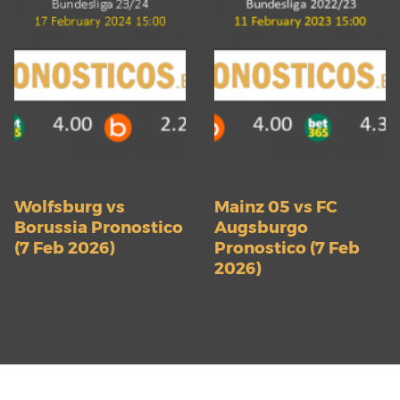
Wolfsburg vs
Mainz 05 vs FC
Borussia Pronostico
Augsburgo
(7 Feb 2026)
Pronostico (7 Feb
2026)