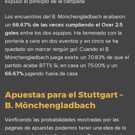
expuso al principio de la campaña
Los encuentros del B. Mönchengladbach acabaron
un
66.67% de las veces cumpliendo el Over 2.5
goles
entre los dos equipos. Ha terminado con la
portería a cero en dos eventos y en cinco se ha
quedado sin marcar ningún gol. Cuando el B.
Mönchengladbach juega existe un 70.83% de que el
partido acabe BTTS Si, en casa un 75.00% y un
66.67%
jugando fuera de casa.
Apuestas para el Stuttgart –
B. Mönchengladbach
Verificando las probabilidades mostradas por las
paginas de apuestas podemos tener una idea de lo