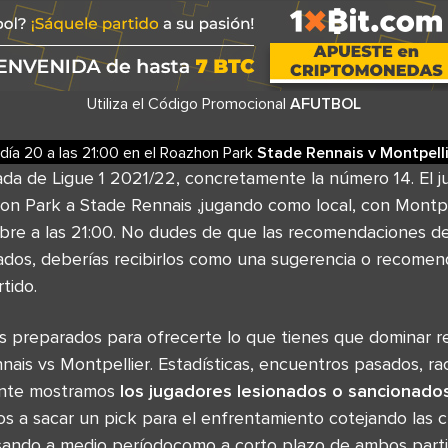
Utiliza el Código Promocional
AFUTBOL
 día 20
a las
21:00
en el
Roazhon Park
Stade Rennais
v
Montpell
ada de Ligue 1 2021/22, concretamente la número 14. El 
on Park a Stade Rennais ,jugando como local, con Montpel
e a las 21:00. No dudes de que las recomendaciones de 
ados, deberías recibirlos como una sugerencia o recomen
rtido.
 preparados para ofrecerte lo que tienes que dominar re
ais vs Montpellier. Estadísticas, encuentros pasados, rac
mente mostramos
los jugadores lesionados o sancionado
s a sacar un pick para el enfrentamiento cotejando las c
ando a medio períodocomo a corto plazo de ambos parti