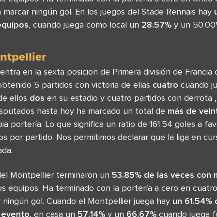
n marcar ningún gol. En los juegos del Stade Rennais hay
equipos
, cuando juega como local un
28.57%
y un 50.00%
ntpellier
entra en la sexta posicion de Primera división de Francia
obtenido 5 partidos con victoria de ellas
cuatro
cuando ju
de ellos
dos
en su estadio y cuatro partidos con derrota ,
isputados hasta hoy ha marcado un total de
más de vein
a portería. Lo que significa un ratio de 161.54 goles a f
os por partido. Nos permitimos declarar que la liga en cu
ada.
el Montpellier terminaron un
53.85% de las veces con 
s equipos. Ha terminado con la portería a cero en cuatro
 ningún gol. Cuando el Montpellier juega hay
un 61.54%
 evento
, en casa un
57.14%
y un
66.67%
cuando juega fu