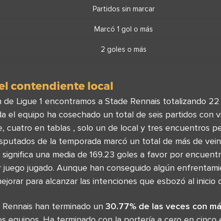
Partidos sin marcar
Marcó 1 gol o más
2 goles o más
l contendiente local
ión de Ligue 1 encontramos a Stade Rennais totalizando 2
a el equipo ha cosechado un total de seis partidos con vi
, cuatro en tablas , solo un de local y tres encuentros pe
isputados de la temporada marcó un total de más de vein
significa una media de 169.23 goles a favor por encuentr
r juego jugado. Aunque han conseguido algún enfrentamie
jorar para alcanzar las intenciones que esbozó al inicio d
e Rennais han terminado un
30.77% de las veces con má
os equipos. Ha terminado con la portería a cero en cinco