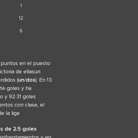
1
12
6
2 puntos en el puesto
ctoria de ellasun
rdidos (
un
/
dos
). En 13
te goles y ha
o y 92.31 goles
ntos con clase, el
e la liga
s de 2.5 goles
 enfrentamientos y en