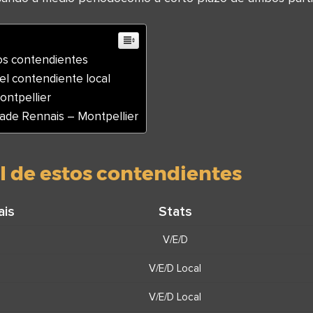
os contendientes
el contendiente local
ontpellier
tade Rennais – Montpellier
l de estos contendientes
ais
Stats
V/E/D
V/E/D Local
V/E/D Local