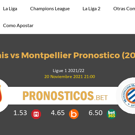
La Liga
Champions League
La Liga 2
Otras Com
Como Apostar
s vs Montpellier Pronostico (2