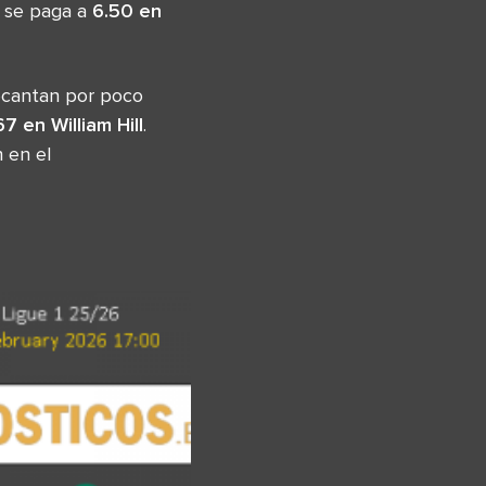
r se paga a
6.50 en
ecantan por poco
67 en William Hill
.
 en el