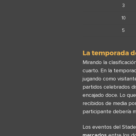
3
10
5
La temporada de
Mirando la clasificac
cuarto. En la temporad
jugando como visitante
partidos celebrados d
encajado doce. Lo que 
recibidos de media po
participante debería me
Los eventos del Stad
marcados
entre los d