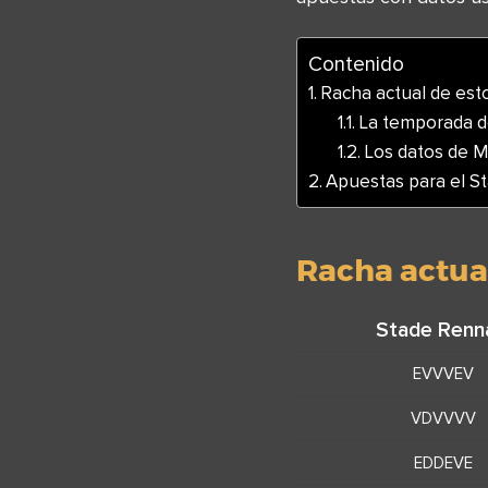
Contenido
Racha actual de est
La temporada d
Los datos de M
Apuestas para el S
Racha actua
Stade Renn
EVVVEV
VDVVVV
EDDEVE