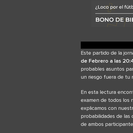
Este partido de la jor
de Febrero a las 20:
probables asuntos par
un riesgo fuera de tu
En esta lectura encont
examen de todos los 
explicamos con nuestr
probabilidades de las
de ambos participante