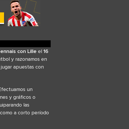
ennais con Lille
el
16
tbol y razonamos en
 jugar apuestas con
. Efectuamos un
es y gráficos o
uiparando las
docomo a corto período