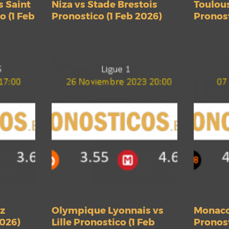
s Saint
Niza vs Stade Brestois
Toulous
 (1 Feb
Pronostico (1 Feb 2026)
Pronost
z
Olympique Lyonnais vs
Monaco
2026)
Lille Pronostico (1 Feb
Pronost