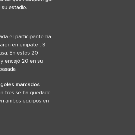
su estadio.
ada el participante ha
naron en empate , 3
asa. En estos 20
 y encajó 20 en su
pasada.
 goles marcados
en tres se ha quedado
uen ambos equipos en