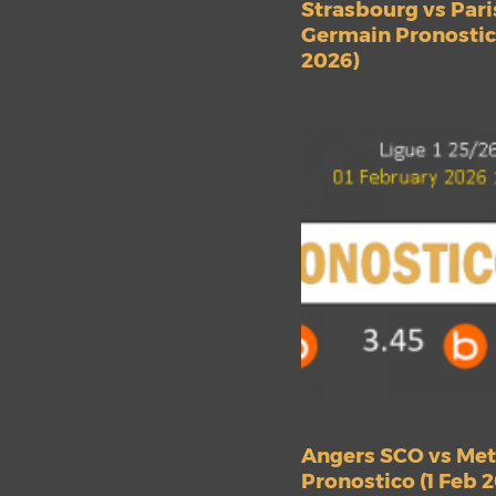
Strasbourg vs Pari
Germain Pronostico
2026)
Angers SCO vs Met
Pronostico (1 Feb 