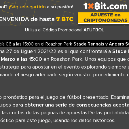
Utiliza el Código Promocional
AFUTBOL
día 06
a las
15:00
en el
Roazhon Park
Stade Rennais
v
Angers 
a 27 de Ligue 1 2021/22 es el que confrontará a
Stade 
 Marzo a las 15:00
en Roazhon Park. Unos equipos que o
trategia para apostar en el evento explorando siempre 
tomando el riesgo adecuado según vuestro procedimiento 
 pronóstico para el juego de fútbol presentado. Examin
uipos
para obtener una serie de consecuencias acept
las cuotas de las paginas de apuestas.De las probabilida
stico para este juego, usando los datos históricos.