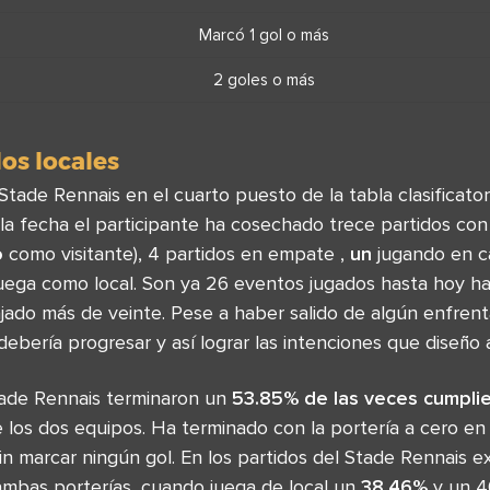
Marcó 1 gol o más
2 goles o más
los locales
ade Rennais en el cuarto puesto de la tabla clasificator
a fecha el participante ha cosechado trece partidos con 
o
como visitante), 4 partidos en empate ,
un
jugando en ca
ega como local. Son ya 26 eventos jugados hasta hoy h
ajado más de veinte. Pese a haber salido de algún enfren
ebería progresar y así lograr las intenciones que diseño al
tade Rennais terminaron un
53.85% de las veces cumpli
 los dos equipos. Ha terminado con la portería a cero en 
n marcar ningún gol. En los partidos del Stade Rennais e
mbas porterías, cuando juega de local un
38.46%
y un 4