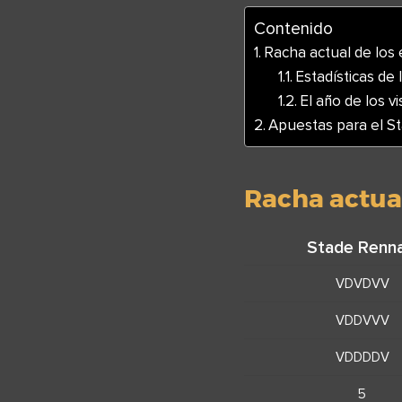
Contenido
Racha actual de los
Estadísticas de 
El año de los vi
Apuestas para el S
Racha actual
Stade Renna
VDVDVV
VDDVVV
VDDDDV
5