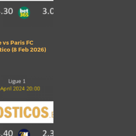
 vs Paris FC
ico (8 Feb 2026)