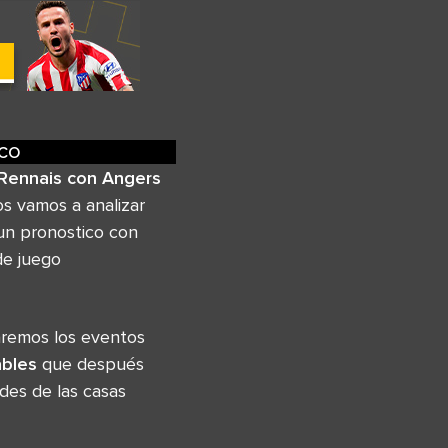
SCO
Rennais con Angers
s vamos a analizar
un pronostico con
de juego
aremos los eventos
ables
que después
des de las casas