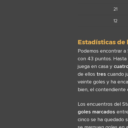
21
12
Estadísticas de 
Podemos encontrar a St
con 43 puntos. Hasta l
juega en casa y
cuatr
de ellos
tres
cuando ju
veinte goles y ha enc
bien, el contendiente d
Los encuentros del S
goles marcados
entre
cinco se ha quedado si
se marquen goles en a