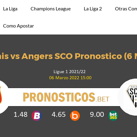
La Liga
Champions League
La Liga 2
Otras Com
Como Apostar
is vs Angers SCO Pronostico (6 