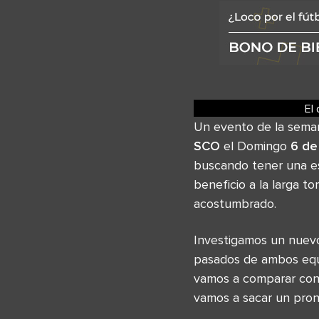
El 
Un evento de la seman
SCO
el Domingo
6 de
buscando tener una es
beneficio a la larga 
acostumbrado.
Investigamos un nuevo
pasados de ambos eq
vamos a comparar con 
vamos a sacar un pronó