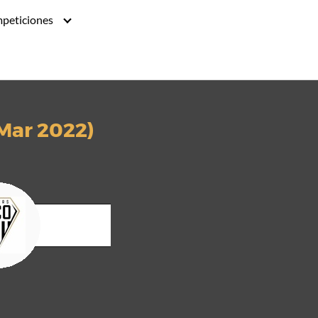
peticiones
Mar 2022)