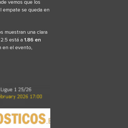
nde vemos que los
el empate se queda en
s muestran una clara
 2.5 está a
1.86 en
 en el evento,