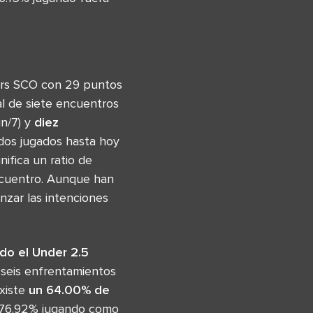
gers SCO con 29 puntos
l de siete encuentros
un/7) y
diez
ados jugados hasta hoy
gnifica un ratio de
ncuentro. Aunque han
nzar las intenciones
do el Under 2.5
 seis enfrentamientos
xiste
un 64.00% de
 76.92% jugando como