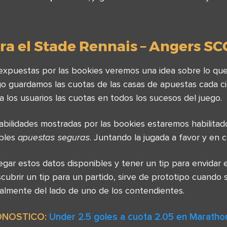
ra el Stade Rennais – Angers SC
s expuestas por las bookies veremos una idea sobre lo qu
go guardamos las cuotas de las casas de apuestas cada ci
a los usuarios las cuotas en todos los sucesos del juego.
abilidades mostradas por las bookies estaremos habilitad
ables
apuestas seguras
. Juntando la jugada a favor y en c
pegar estos datos disponibles y tener un tip para envidar 
ubrir un tip para un partido, sirve de prototipo cuando 
talmente del lado de uno de los contendientes.
ONOSTICO:
Under 2.5 goles a cuota 2.05 en Maratho