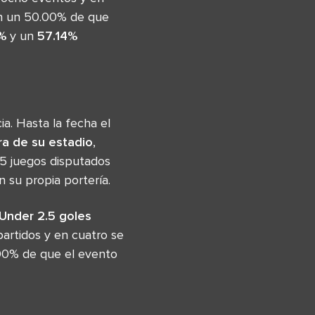
en un 50.00% de que
%
y un
57.14%
ia. Hasta la fecha el
a de su estadio
,
25 juegos disputados
 su propia portería.
Under 2.5 goles
artidos y en cuatro se
.00% de que el evento