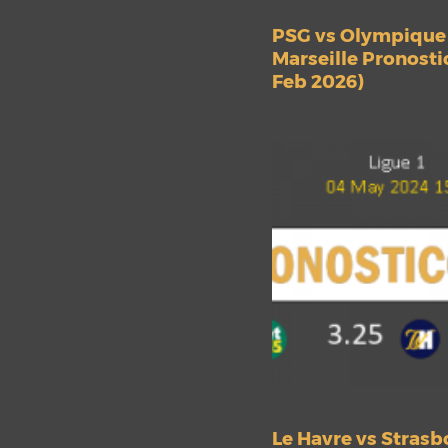
PSG vs Olympique
Marseille Pronosti
Feb 2026)
Le Havre vs Strasb