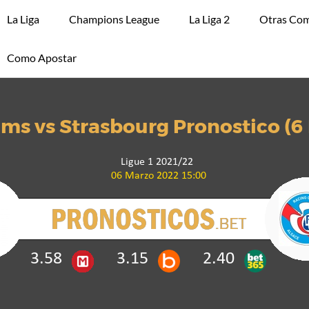
La Liga
Champions League
La Liga 2
Otras Com
Como Apostar
ims vs Strasbourg Pronostico (6