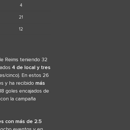
4
21
12
 de Reims teniendo 32
ados
4 de local y
tres
es/cinco). En estos 26
s y ha recibido
más
.38 goles encajados de
 con la campaña
es con más de 2.5
n ocho eventos y en