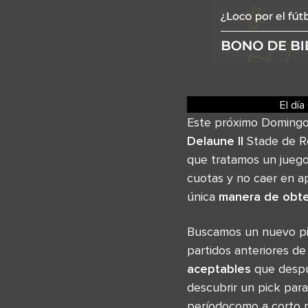
El día
Este próximo Doming
Delaune II
Stade de Re
que tratamos un juego
cuotas y no caer en a
única
manera de obte
Buscamos un nuevo pic
partidos anteriores 
aceptables
que despu
descubrir un pick para
períodocomo a corto 