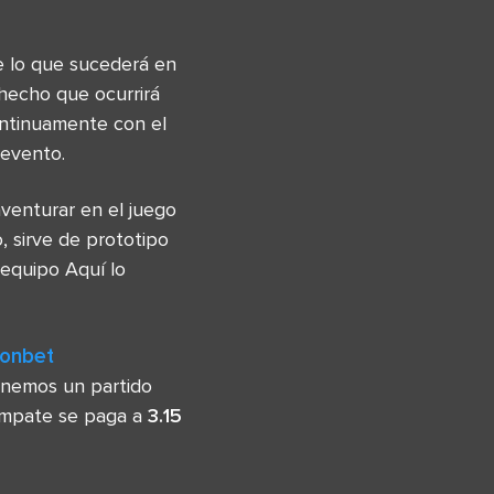
e lo que sucederá en
hecho que ocurrirá
continuamente con el
 evento.
aventurar en el juego
, sirve de prototipo
 equipo Aquí lo
honbet
enemos un partido
 empate se paga a
3.15