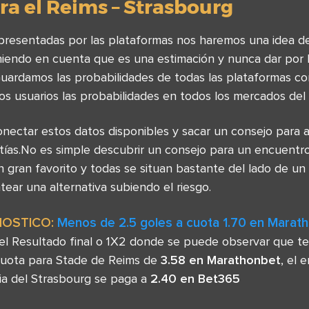
ra el Reims – Strasbourg
s presentadas por las plataformas nos haremos una idea d
niendo en cuenta que es una estimación y nunca dar por 
d.Guardamos las probabilidades de todas las plataformas 
os usuarios las probabilidades en todos los mercados del
conectar estos datos disponibles y sacar un consejo para 
tías.No es simple descubrir un consejo para un encuentro
 gran favorito y todas se situan bastante del lado de un
ear una alternativa subiendo el riesgo.
OSTICO:
Menos de 2.5 goles a cuota 1.70 en Marat
l Resultado final o 1X2 donde se puede observar que t
cuota para Stade de Reims de
3.58 en Marathonbet
, el
ria del Strasbourg se paga a
2.40 en Bet365