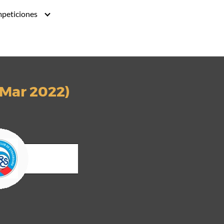
peticiones
 Mar 2022)