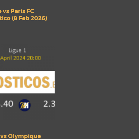
 vs Paris FC
ico (8 Feb 2026)
 vs Olympique