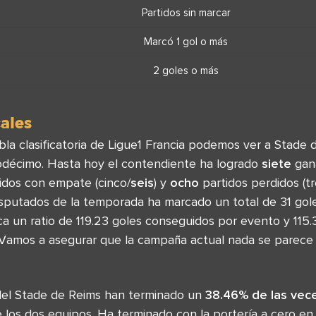
Partidos sin marcar
Marcó 1 gol o más
2 goles o más
cales
bla clasificatoria de Ligue1 Francia podemos ver a Stade
odécimo. Hasta hoy el contendiente ha logrado
siete
gan
idos con empate (cinco/
seis
) y
ocho
partidos perdidos (tr
sputados de la temporada ha marcado un total de 31 gole
fica un ratio de 119.23 goles conseguidos por evento y 115
 Vamos a asegurar que la campaña actual nada se parece
del Stade de Reims han terminado un
38.46% de las vec
 los dos equipos. Ha terminado con la portería a cero e