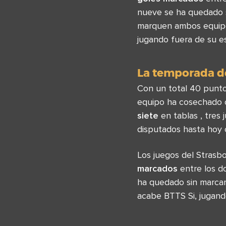
nueve se ha quedado s
marquen ambos equipo
jugando fuera de su es
La temporada de
Con un total 40 puntos
equipo ha cosechado
siete
en tablas , tres 
disputados hasta hoy 
Los juegos del Strasb
marcados
entre los do
ha quedado sin marcar
acabe BTTS Si, jugand