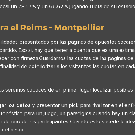
local un 78.57% y un
66.67%
jugando fuera de su estadio
a el Reims – Montpellier
bilidades presentadas por las paginas de apuestas sacare
artido. Eso si, hay que tener a cuenta que es una estima
cer con firmeza.Guardamos las cuotas de las paginas de
inalidad de exteriorizar a los visitantes las cuotas en c
as seremos capaces de en primer lugar localizar posibles
igar los datos
y presentar un pick para rivalizar en el en
pronóstico para un juego, un paradigma cuando hay un cla
or de uno de los participantes Cuando esto sucede lo ide
 el riesgo.