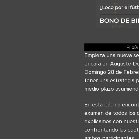
El día
Empieza una nueva sem
encara en Auguste-Del
Domingo 28 de Febrero
tener una estrategia 
medio plazo asumiendo
En esta página encont
examen de todos los 
explicamos con nuestr
confrontando las cuot
ambos participantes.