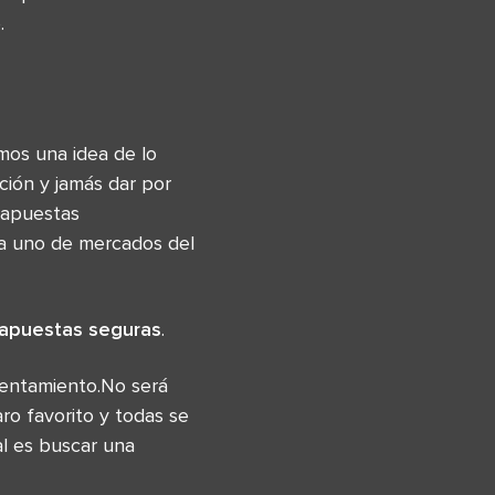
.
mos una idea de lo
ción y jamás dar por
 apuestas
ada uno de mercados del
apuestas seguras
.
frentamiento.No será
ro favorito y todas se
al es buscar una