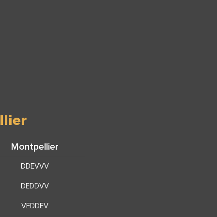
lier
Montpellier
DDEVVV
DEDDVV
VEDDEV