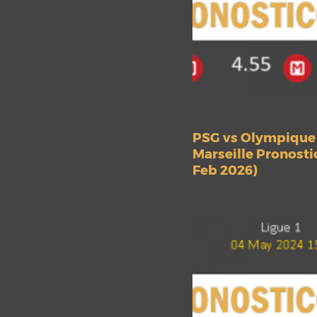
PSG vs Olympique
Marseille Pronosti
Feb 2026)