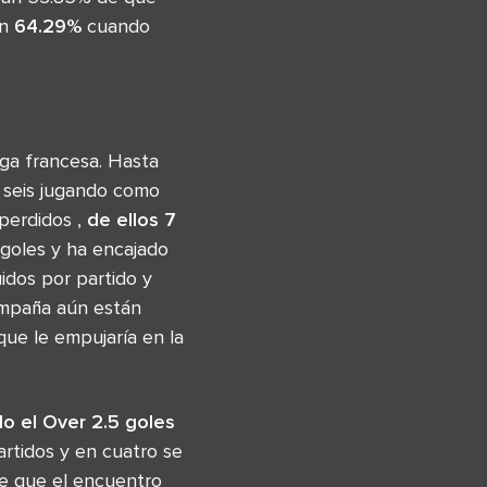
un
64.29%
cuando
iga francesa. Hasta
s seis jugando como
perdidos ,
de ellos 7
 goles y ha encajado
idos por partido y
campaña aún están
que le empujaría en la
o el Over 2.5 goles
artidos y en cuatro se
de que el encuentro