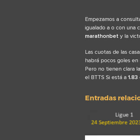
Empezamos a consulta
igualado a o con una 
marathonbet
y la vic
Las cuotas de las ca
habrá pocos goles en 
Pero no tienen clara 
el BTTS Si está a
1.83
Entradas relac