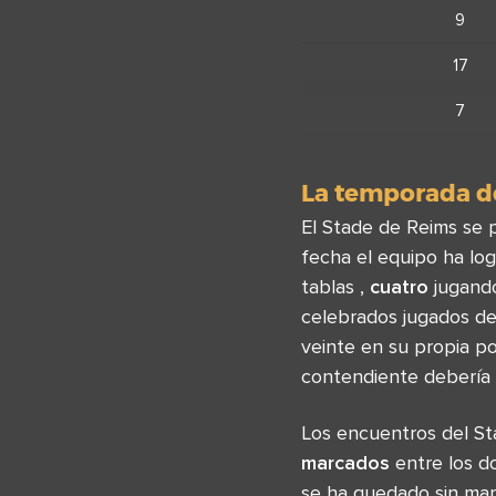
9
17
7
La temporada d
El Stade de Reims se p
fecha el equipo ha log
tablas ,
cuatro
jugando
celebrados jugados de
veinte en su propia p
contendiente debería m
Los encuentros del S
marcados
entre los d
se ha quedado sin mar