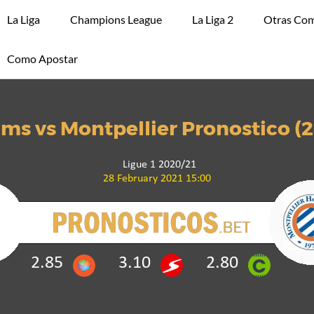
La Liga
Champions League
La Liga 2
Otras Com
Como Apostar
ms vs Montpellier Pronostico (2