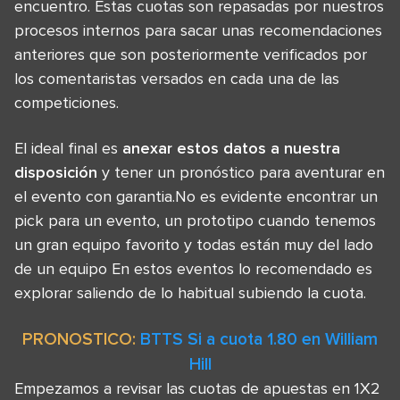
encuentro. Estas cuotas son repasadas por nuestros
procesos internos para sacar unas recomendaciones
anteriores que son posteriormente verificados por
los comentaristas versados en cada una de las
competiciones.
El ideal final es
anexar estos datos a nuestra
disposición
y tener un pronóstico para aventurar en
el evento con garantia.No es evidente encontrar un
pick para un evento, un prototipo cuando tenemos
un gran equipo favorito y todas están muy del lado
de un equipo En estos eventos lo recomendado es
explorar saliendo de lo habitual subiendo la cuota.
PRONOSTICO:
BTTS Si a cuota 1.80 en William
Hill
Empezamos a revisar las cuotas de apuestas en 1X2