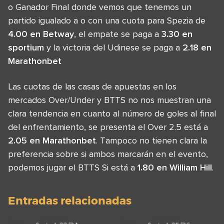
o Ganador Final donde vemos que tenemos un
partido igualado a o con una cuota para Spezia de
4.00 en Betway
, el empate se paga a
3.30 en
sportium
y la victoria del Udinese se paga a
2.18 en
Marathonbet
Las cuotas de las casas de apuestas en los
mercados Over/Under y BTTS no nos muestran una
clara tendencia en cuanto al número de goles al final
del enfrentamiento, se presenta el Over 2.5 está a
2.05 en Marathonbet
. Tampoco no tienen clara la
preferencia sobre si ambos marcarán en el evento,
podemos jugar el BTTS Si está a
1.80 en William Hill
.
Entradas relacionadas