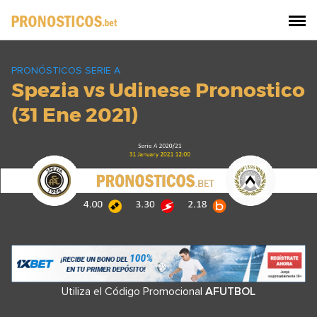
S
a
l
t
PRONÓSTICOS SERIE A
a
Spezia vs Udinese Pronostico
r
(31 Ene 2021)
a
l
c
o
n
t
e
n
i
d
o
Utiliza el Código Promocional
AFUTBOL