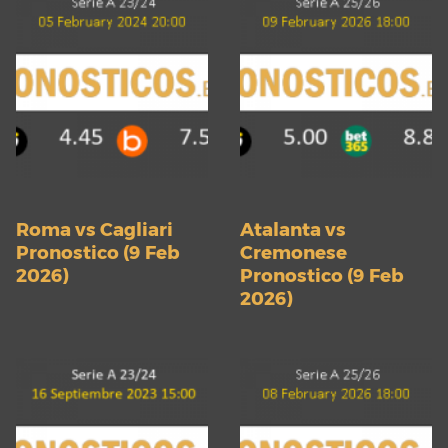
Roma vs Cagliari
Atalanta vs
Pronostico (9 Feb
Cremonese
2026)
Pronostico (9 Feb
2026)