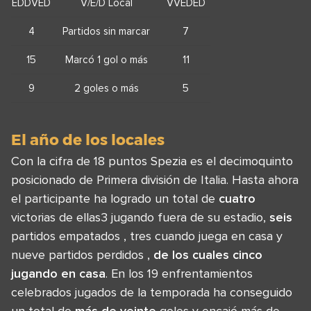
EDDVED
V/E/D Local
VVEDED
4
Partidos sin marcar
7
15
Marcó 1 gol o más
11
9
2 goles o más
5
El año de los locales
Con la cifra de 18 puntos Spezia es el decimoquinto
posicionado de Primera división de Italia. Hasta ahora
el participante ha logrado un total de
cuatro
victorias de ellas3 jugando fuera de su estadio,
seis
partidos empatados , tres cuando juega en casa y
nueve partidos perdidos ,
de los cuales cinco
jugando en casa
. En los 19 enfrentamientos
celebrados jugados de la temporada ha conseguido
un total de
más de veinte
goles y encajó más de