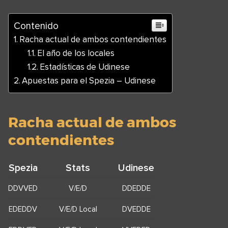
Contenido
Racha actual de ambos contendientes
El año de los locales
Estadísticas de Udinese
Apuestas para el Spezia – Udinese
Racha actual de ambos
contendientes
Spezia
Stats
Udinese
DDVVED
V/E/D
DDEDDE
EDEDDV
V/E/D Local
DVEDDE