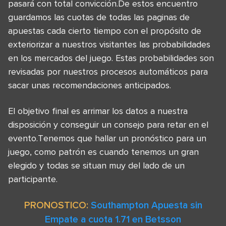
pasará con total convicción.De estos encuentro
guardamos las cuotas de todas las paginas de
apuestas cada cierto tiempo con el propósito de
exteriorizar a nuestros visitantes las probabilidades
en los mercados del juego. Estas probabilidades son
revisadas por nuestros procesos automáticos para
sacar unas recomendaciones anticipados.
El objetivo final es arrimar los datos a nuestra
disposición y conseguir un consejo para retar en el
evento.Tenemos que hallar un pronóstico para un
juego, como patrón es cuando tenemos un gran
elegido y todas se situan muy del lado de un
participante.
PRONOSTICO:
Southampton Apuesta sin
Empate a cuota 1.71 en Betsson