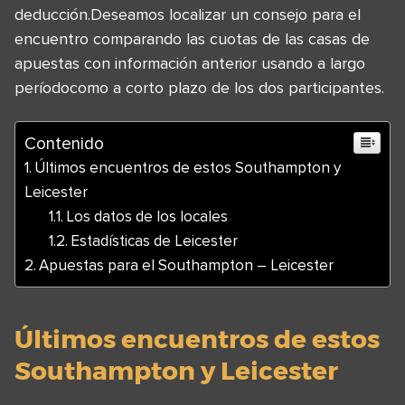
deducción.Deseamos localizar un consejo para el
encuentro comparando las cuotas de las casas de
apuestas con información anterior usando a largo
períodocomo a corto plazo de los dos participantes.
Contenido
Últimos encuentros de estos Southampton y
Leicester
Los datos de los locales
Estadísticas de Leicester
Apuestas para el Southampton – Leicester
Últimos encuentros de estos
Southampton y Leicester