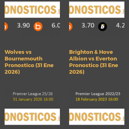
Wolves vs
Brighton & Hove
Bournemouth
Albion vs Everton
Pronostico (31 Ene
Pronostico (31 Ene
2026)
2026)