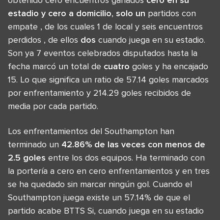
estadio y cero a domicilio
,
solo un
partidos con
empate , de los cuales 1 de local y seis encuentros
perdidos , de ellos
dos
cuando juega en su estadio.
Son ya 7 eventos celebrados disputados hasta la
fecha marcó un total de
cuatro
goles y ha encajado
15. Lo que significa un ratio de 57.14 goles marcados
por enfrentamiento y 214.29 goles recibidos de
media por cada partido.
Los enfrentamientos del Southampton han
terminado un
42.86% de las veces con menos de
2.5 goles
entre los dos equipos. Ha terminado con
la portería a cero en cero enfrentamientos y en tres
se ha quedado sin marcar ningún gol. Cuando el
Southampton juega existe un 57.14% de que el
partido acabe BTTS Si, cuando juega en su estadio