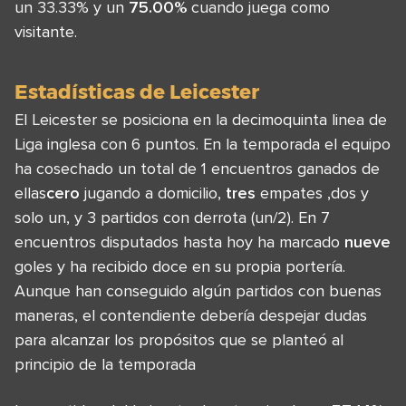
un 33.33% y un
75.00%
cuando juega como
visitante.
Estadísticas de Leicester
El Leicester se posiciona en la decimoquinta linea de
Liga inglesa con 6 puntos. En la temporada el equipo
ha cosechado un total de 1 encuentros ganados de
ellas
cero
jugando a domicilio,
tres
empates ,dos y
solo un, y 3 partidos con derrota (un/2). En 7
encuentros disputados hasta hoy ha marcado
nueve
goles y ha recibido doce en su propia portería.
Aunque han conseguido algún partidos con buenas
maneras, el contendiente debería despejar dudas
para alcanzar los propósitos que se planteó al
principio de la temporada