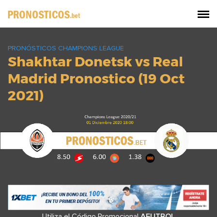
S
a
l
t
PRONÓSTICOS CHAMPIONS LEAGUE
a
Shakhtar Donetsk vs Real
r
Madrid Pronostico (19 Oct
a
l
2021)
c
o
n
t
e
n
i
d
o
Utiliza el Código Promocional
AFUTBOL